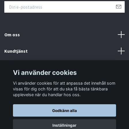
Om oss
Kundtjänst
Information
Vi använder cookies
Vi använder cookies för att anpassa det innehåll som
Sociala medier
visas för dig och för att du ska få bästa tänkbara
upplevelse när du handlar hos oss.
Godkänn alla
© 2026 LastaTungt.se
Inställningar