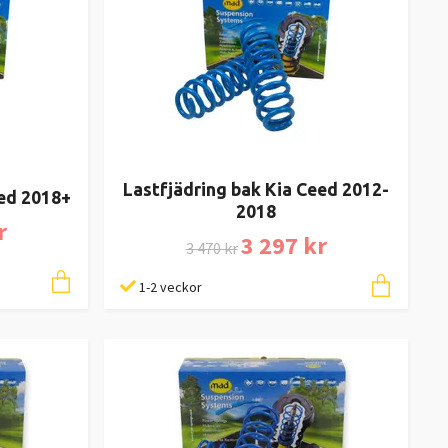
Lastfjädring bak Kia Ceed 2012-
eed 2018+
2018
r
3 297 kr
3 470 kr
1-2 veckor