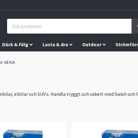
Däck & Fälg
Lasta & dra
Outdoor
Strömför
r till KIA
nbilar, elbilar och SUV:s. Handla tryggt och säkert med Swish och Q