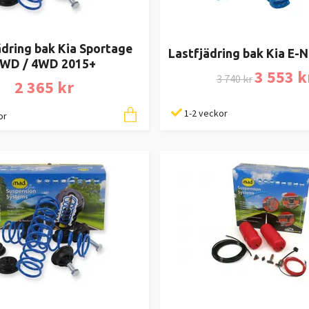
ädring bak Kia Sportage
Lastfjädring bak Kia E-N
WD / 4WD 2015+
3 553 k
3 740 kr
2 365 kr
1-2 veckor
or