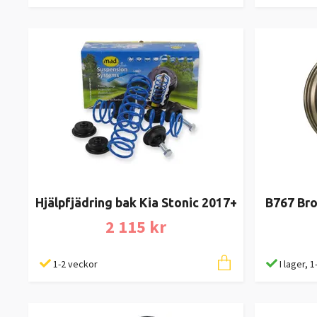
Hjälpfjädring bak Kia Stonic 2017+
B767 Bro
2 115 kr
1-2 veckor
I lager, 