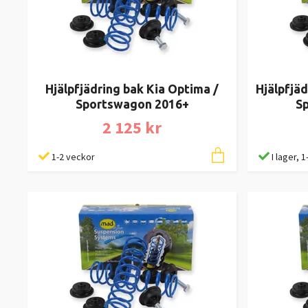
Hjälpfjädring bak Kia Optima /
Hjälpfjä
Sportswagon 2016+
S
2 125 kr
1-2 veckor
I lager, 