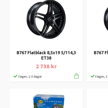
B767 Flatblack 8,5x19 5/114,3
B767 F
ET38
2 738 kr
I lager, 1-3 dagar
I lager, 