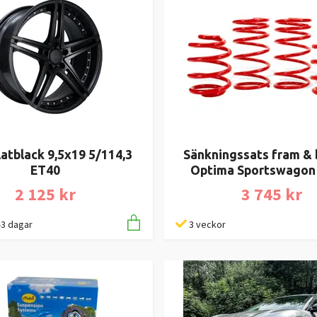
latblack 9,5x19 5/114,3
Sänkningssats fram & 
ET40
Optima Sportswagon
2 125 kr
3 745 kr
1-3 dagar
3 veckor