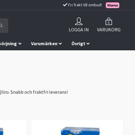
Fri frakt till ombud!
0
LOGGA IN
VARUKORG
sörjning
Varumärken
Övrigt
liro. Snabb och fraktfri leverans!