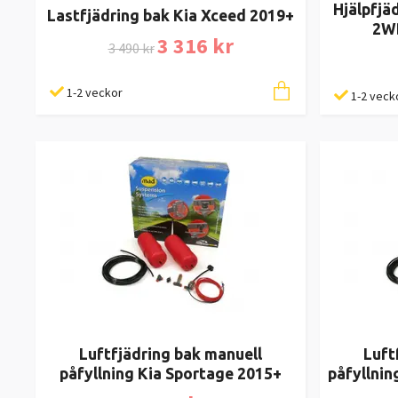
Hjälpfjä
Lastfjädring bak Kia Xceed 2019+
2W
3 316 kr
3 490 kr
1-2 veckor
1-2 veck
Luftfjädring bak manuell
Luft
påfyllning Kia Sportage 2015+
påfyllnin