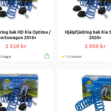
dring bak HD Kia Optima /
Hjälpfjädring bak Kia 
portswagon 2016+
2020+
2 310 kr
2 050 kr
1-3 dagar
1-2 veckor