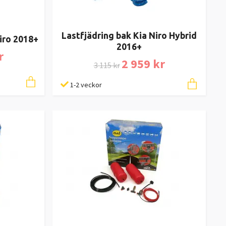
Lastfjädring bak Kia Niro Hybrid
iro 2018+
2016+
r
2 959 kr
3 115 kr
1-2 veckor