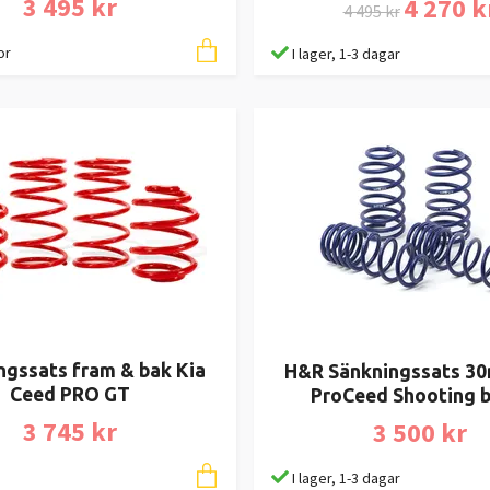
3 495 kr
4 270 k
4 495 kr
or
I lager, 1-3 dagar
ngssats fram & bak Kia
H&R Sänkningssats 3
Ceed PRO GT
ProCeed Shooting b
3 745 kr
3 500 kr
I lager, 1-3 dagar