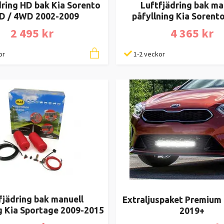
dring HD bak Kia Sorento
Luftfjädring bak ma
D / 4WD 2002-2009
påfyllning Kia Sorent
2 495 kr
4 365 kr
or
1-2 veckor
fjädring bak manuell
Extraljuspaket Premium
g Kia Sportage 2009-2015
2019+