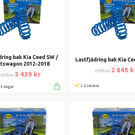
dring bak Kia Ceed SW /
Lastfjädring bak Kia C
rtswagon 2012-2018
2 845 k
2 995 kr
3 439 kr
 620 kr
1-2 veckor
1-3 dagar