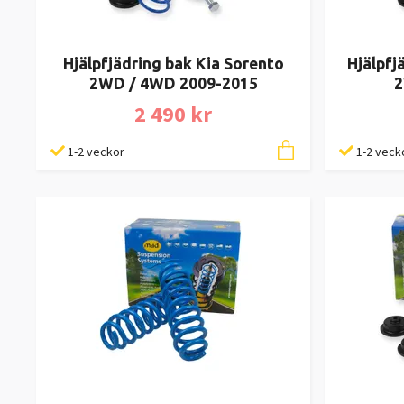
Hjälpfjädring bak Kia Sorento
Hjälpfj
2WD / 4WD 2009-2015
2
2 490 kr
1-2 veckor
1-2 veck