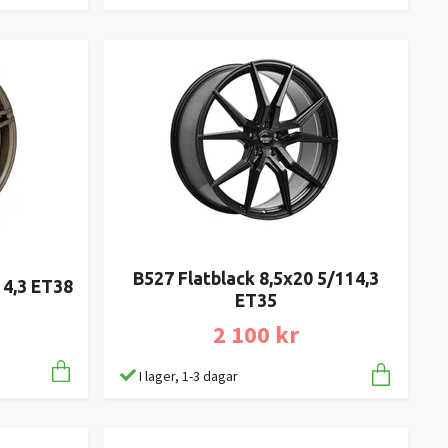
B527 Flatblack 8,5x20 5/114,3
14,3 ET38
ET35
2 100 kr
I lager, 1-3 dagar