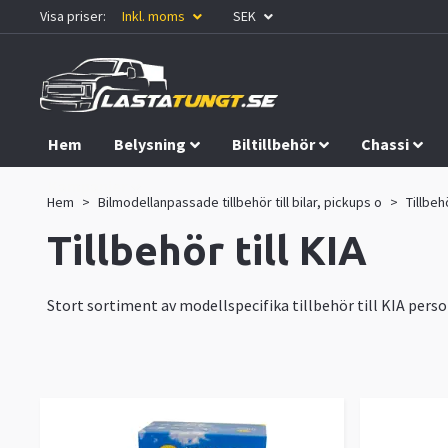
Visa priser:
Inkl. moms
SEK
Hem
Belysning
Biltillbehör
Chassi
Kampanjer
Hem
Bilmodellanpassade tillbehör till bilar, pickups o
Tillbehö
Tillbehör till KIA
Stort sortiment av modellspecifika tillbehör till KIA perso