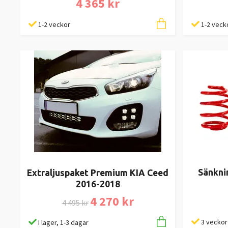
4 365 kr
1-2 veckor
1-2 veck
Sänkni
Extraljuspaket Premium KIA Ceed
2016-2018
4 270 kr
4 495 kr
3 veckor
I lager, 1-3 dagar