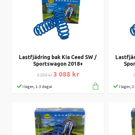
Lastfjädring bak Kia Ceed SW /
Lastfjä
Sportswagon 2018+
Spo
3 088 kr
3 250 kr
3
I lager, 1-3 dagar
I lager, 