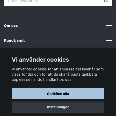
Om oss
Kundtjänst
Information
Vi använder cookies
Vi använder cookies för att anpassa det innehåll som
Sociala medier
visas för dig och för att du ska få bästa tänkbara
upplevelse när du handlar hos oss.
Godkänn alla
© 2026 LastaTungt.se
Inställningar