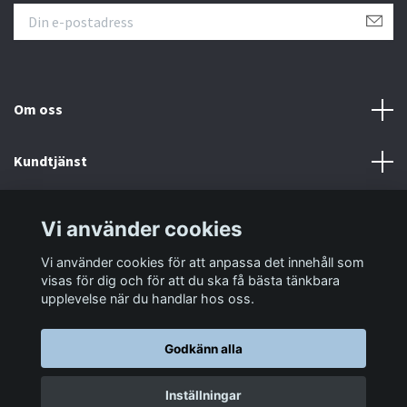
Om oss
Kundtjänst
Information
Vi använder cookies
Vi använder cookies för att anpassa det innehåll som
Sociala medier
visas för dig och för att du ska få bästa tänkbara
upplevelse när du handlar hos oss.
Godkänn alla
© 2026 LastaTungt.se
Inställningar