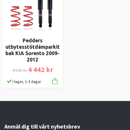
Pedders
utbytesstötdämparkit
bak KIA Sorento 2009-
2012
4 442 kr
4 935 kr
I lager, 1-3 dagar
Anmäl dig till vårt nyhetsbrev