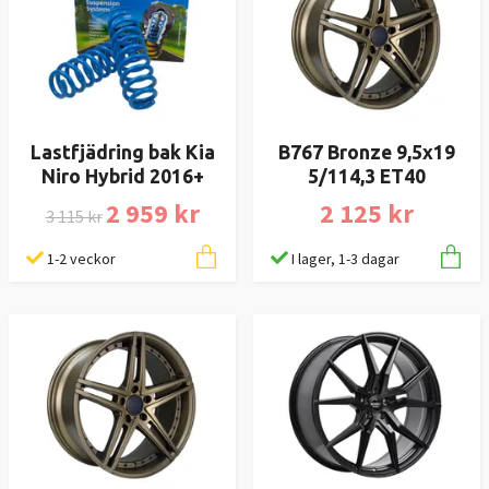
Lastfjädring bak Kia
B767 Bronze 9,5x19
Niro Hybrid 2016+
5/114,3 ET40
2 959 kr
2 125 kr
3 115 kr
1-2 veckor
I lager, 1-3 dagar