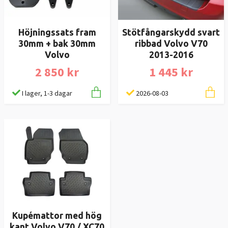
Höjningssats fram
Stötfångarskydd svart
30mm + bak 30mm
ribbad Volvo V70
Volvo
2013-2016
2 850 kr
1 445 kr
I lager, 1-3 dagar
2026-08-03
Kupémattor med hög
kant Volvo V70 / XC70