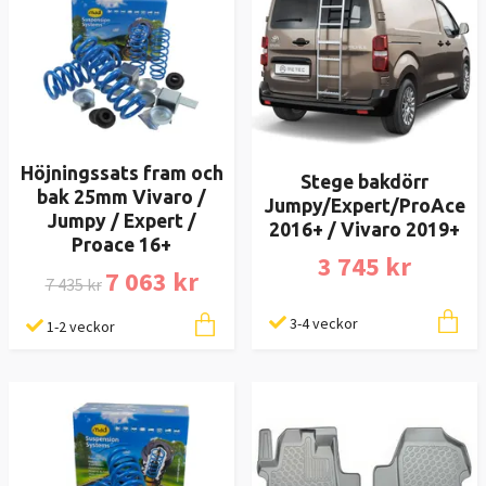
Höjningssats fram och
Stege bakdörr
bak 25mm Vivaro /
Jumpy/Expert/ProAce
Jumpy / Expert /
2016+ / Vivaro 2019+
Proace 16+
3 745 kr
7 063 kr
7 435 kr
3-4 veckor
1-2 veckor