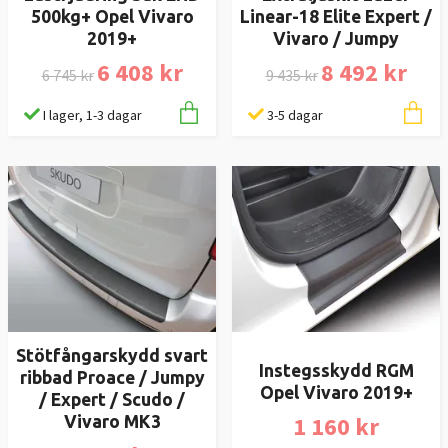
500kg+ Opel Vivaro
Linear-18 Elite Expert /
2019+
Vivaro / Jumpy
6 408 kr
8 492 kr
6 745 kr
9 435 kr
I lager, 1-3 dagar
3-5 dagar
Stötfångarskydd svart
Instegsskydd RGM
ribbad Proace / Jumpy
Opel Vivaro 2019+
/ Expert / Scudo /
1 160 kr
Vivaro MK3