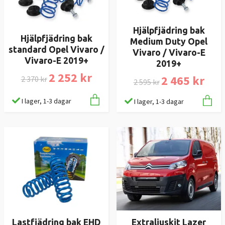
Hjälpfjädring bak
Hjälpfjädring bak
Medium Duty Opel
standard Opel Vivaro /
Vivaro / Vivaro-E
Vivaro-E 2019+
2019+
2 252 kr
2 465 kr
2 370 kr
2 595 kr
I lager, 1-3 dagar
I lager, 1-3 dagar
Lastfjädring bak EHD
Extraljuskit Lazer