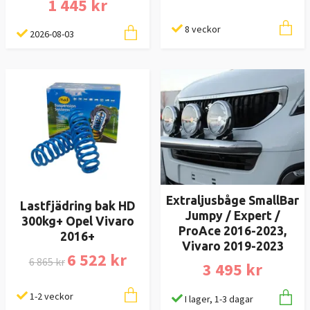
1 445 kr
8 veckor
2026-08-03
Extraljusbåge SmallBar
Lastfjädring bak HD
Jumpy / Expert /
300kg+ Opel Vivaro
ProAce 2016-2023,
2016+
Vivaro 2019-2023
6 522 kr
6 865 kr
3 495 kr
1-2 veckor
I lager, 1-3 dagar