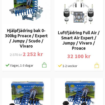
Hjälpfjädring bak 0-
Luftfjädring Full Air /
300kg Proace / Expert
Smart Air Expert /
/ Jumpy / Scudo /
Jumpy / Vivaro /
Vivaro
Proace
2 252 kr
2 370 kr
32 100 kr
I lager, 1-3 dagar
1-2 veckor