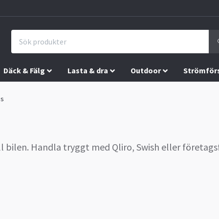
Däck & Fälg
Lasta & dra
Outdoor
Strömför
us
ill bilen. Handla tryggt med Qliro, Swish eller företags