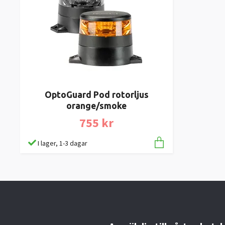
OptoGuard Pod rotorljus
orange/smoke
755 kr
I lager, 1-3 dagar