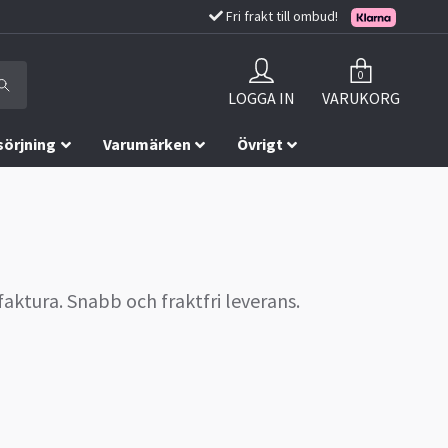
Fri frakt till ombud!
0
LOGGA IN
VARUKORG
sörjning
Varumärken
Övrigt
faktura. Snabb och fraktfri leverans.