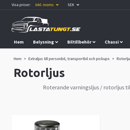
Visa priser:
Inkl. moms
SEK
Hem
Belysning
Biltillbehör
Chassi
Kampanjer
Hem
Extraljus till personbil, transportbil och pickups
Rotorlj
Rotorljus
Roterande varningsljus / rotorljus t