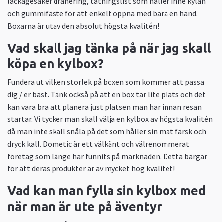
läckagesäker dränering, tätningslist som håller inne kylan
och gummifäste för att enkelt öppna med bara en hand.
Boxarna är utav den absolut högsta kvalitén!
Vad skall jag tänka på när jag skall
köpa en kylbox?
Fundera ut vilken storlek på boxen som kommer att passa
dig / er bäst. Tänk också på att en box tar lite plats och det
kan vara bra att planera just platsen man har innan resan
startar. Vi tycker man skall välja en kylbox av högsta kvalitén
då man inte skall snåla på det som håller sin mat färsk och
dryck kall. Dometic är ett välkänt och välrenommerat
företag som länge har funnits på marknaden. Detta bärgar
för att deras produkter är av mycket hög kvalitet!
Vad kan man fylla sin kylbox med
när man är ute på äventyr