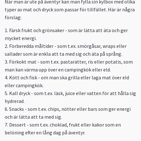
När man är ute på äventyr kan man fylla sin kylbox med olika
typer av mat och dryck som passar för tillfället. Här är några
förslag:
1. Färsk frukt och grönsaker - som är lätta att äta och ger
mycket energi.
2. Förberedda måltider - som t.ex. smörgåsar, wraps eller
sallader som är enkla att ta med sig och äta på språng.
3. Förkokt mat - som t.ex. pastarätter, ris eller potatis, som
man kan värma upp över en campingkök eller eld.
4. Kött och fisk - om man ska grilla eller laga mat över eld
eller campingkök.
5. Kall dryck - som t.ex. läsk, juice eller vatten för att hålla sig
hydrerad.
6. Snacks - som t.ex. chips, nötter eller bars som ger energi
och är lätta att ta med sig.
7. Dessert - som t.ex. choklad, frukt eller kakor som en
belöning efter en lång dag på äventyr.