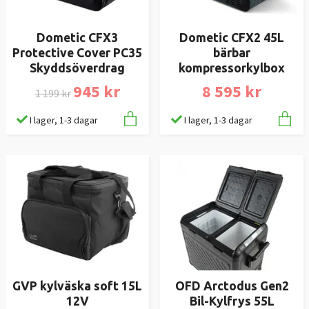
Dometic CFX3
Dometic CFX2 45L
Protective Cover PC35
bärbar
Skyddsöverdrag
kompressorkylbox
945 kr
8 595 kr
1 199 kr
I lager, 1-3 dagar
I lager, 1-3 dagar
GVP kylväska soft 15L
OFD Arctodus Gen2
12V
Bil-Kylfrys 55L