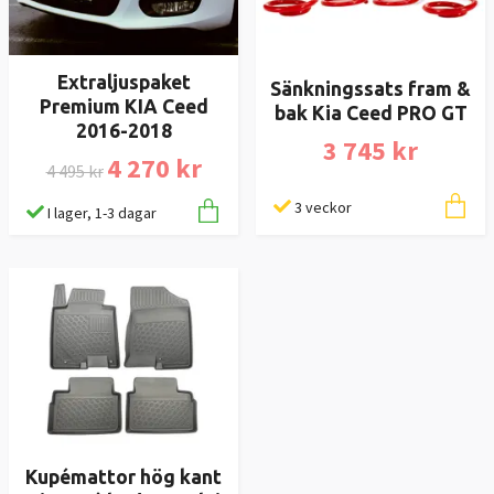
Extraljuspaket
Sänkningssats fram &
Premium KIA Ceed
bak Kia Ceed PRO GT
2016-2018
3 745 kr
4 270 kr
4 495 kr
3 veckor
I lager, 1-3 dagar
Kupémattor hög kant