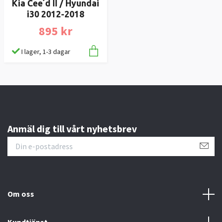
Kia Cee´d II / Hyundai
i30 2012-2018
895 kr
I lager, 1-3 dagar
Anmäl dig till vårt nyhetsbrev
Om oss