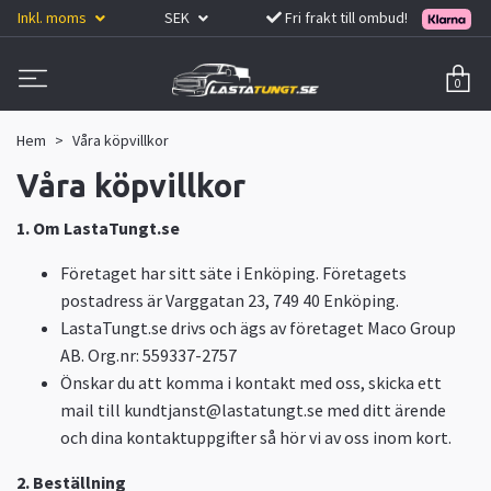
Inkl. moms
SEK
Fri frakt till ombud!
0
Hem
Våra köpvillkor
Våra köpvillkor
1. Om LastaTungt.se
Företaget har sitt säte i Enköping. Företagets
postadress är Varggatan 23, 749 40 Enköping.
LastaTungt.se drivs och ägs av företaget Maco Group
AB. Org.nr: 559337-2757
Önskar du att komma i kontakt med oss, skicka ett
mail till
kundtjanst@lastatungt.se
med ditt ärende
och dina kontaktuppgifter så hör vi av oss inom kort.
2. Beställning