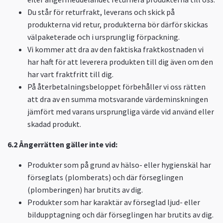
Du står för returfrakt, leverans och skick på
produkterna vid retur, produkterna bör därför skickas
välpaketerade och i ursprunglig förpackning.
Vi kommer att dra av den faktiska fraktkostnaden vi
har haft för att leverera produkten till dig även om den
har vart fraktfritt till dig.
På återbetalningsbeloppet förbehåller vi oss rätten
att dra av en summa motsvarande värdeminskningen
jämfört med varans ursprungliga värde vid använd eller
skadad produkt.
6.2
Ångerrätten gäller inte vid:
Produkter som på grund av hälso- eller hygienskäl har
förseglats (plomberats) och där förseglingen
(plomberingen) har brutits av dig.
Produkter som har karaktär av förseglad ljud- eller
bildupptagning och där förseglingen har brutits av dig.