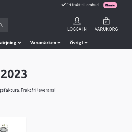
Fri frakt till ombud!
0
LOGGA IN
VARUKORG
sörjning
Varumärken
Övrigt
-2023
gsfaktura. Fraktfri leverans!