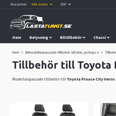
Visa priser:
Inkl. moms
SEK
Hem
Belysning
Biltillbehör
Chassi
Kampanjer
Hem
Bilmodellanpassade tillbehör till bilar, pickups o
Tillbeh
Tillbehör till Toyot
Modellanpassade tillbehör till
Toyota
Proace City Verso