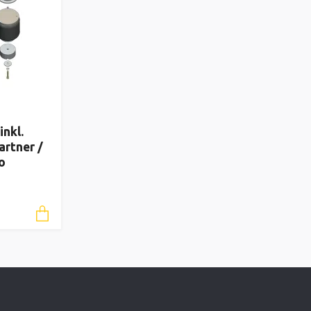
inkl.
rtner /
o