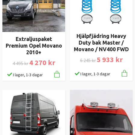
Hjälpfjädring Heavy
Extraljuspaket
Duty bak Master /
Premium Opel Movano
Movano / NV400 FWD
2010+
5 933 kr
6 245 kr
4 270 kr
4 495 kr
I lager, 1-3 dagar
I lager, 1-3 dagar