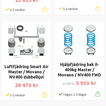
1-2 veckor
1-2 veckor
Hjälpfjädring bak 0-
Luftfjädring Smart Air
400kg Master /
Master / Movano /
Movano / NV400 FWD
NV400 dubbelhjul
5 933 kr
6 245 kr
20 470 kr
I lager, 1-3 dagar
1-2 veckor