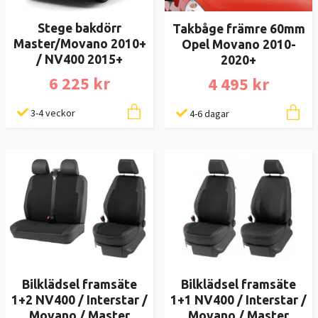
Stege bakdörr
Takbåge främre 60mm
Master/Movano 2010+
Opel Movano 2010-
/ NV400 2015+
2020+
6 225 kr
4 495 kr
3-4 veckor
4-6 dagar
Bilklädsel framsäte
Bilklädsel framsäte
1+2 NV400 / Interstar /
1+1 NV400 / Interstar /
Movano / Master
Movano / Master