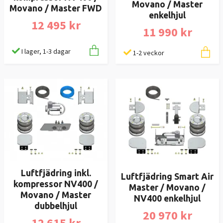
Movano / Master
Movano / Master FWD
enkelhjul
12 495 kr
11 990 kr
I lager, 1-3 dagar
1-2 veckor
Luftfjädring inkl.
Luftfjädring Smart Air
kompressor NV400 /
Master / Movano /
Movano / Master
NV400 enkelhjul
dubbelhjul
20 970 kr
12 615 kr