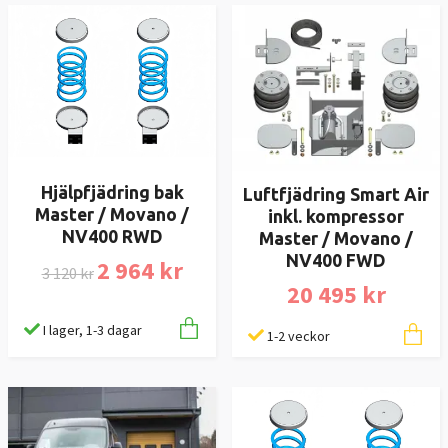
Hjälpfjädring bak
Luftfjädring Smart Air
Master / Movano /
inkl. kompressor
NV400 RWD
Master / Movano /
NV400 FWD
2 964 kr
3 120 kr
20 495 kr
I lager, 1-3 dagar
1-2 veckor