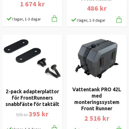
1 674 kr
486 kr
I lager, 1-3 dagar
I lager, 1-3 dagar
Vattentank PRO 42L
2-pack adapterplattor
med
för FrontRunners
monteringssystem
snabbfäste för taktält
Front Runner
395 kr
595 kr
2 516 kr