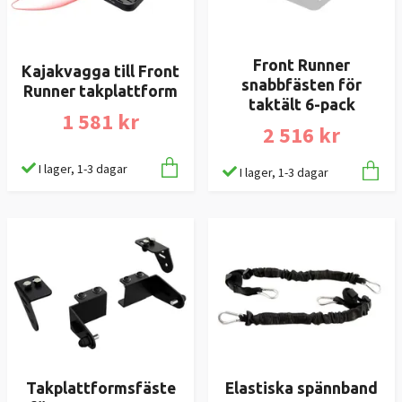
Front Runner
Kajakvagga till Front
snabbfästen för
Runner takplattform
taktält 6-pack
1 581 kr
2 516 kr
I lager, 1-3 dagar
I lager, 1-3 dagar
Takplattformsfäste
Elastiska spännband