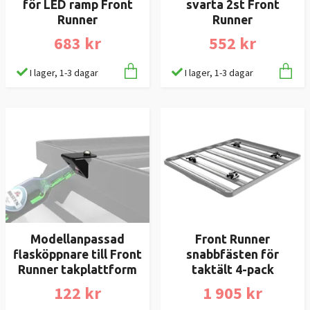
för LED ramp Front
svarta 2st Front
Runner
Runner
683 kr
552 kr
I lager, 1-3 dagar
I lager, 1-3 dagar
Modellanpassad
Front Runner
flasköppnare till Front
snabbfästen för
Runner takplattform
taktält 4-pack
122 kr
1 905 kr