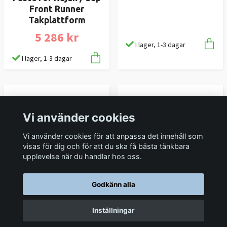
Front Runner väska
Front Runner
large 600d canvas
Takplattform
1 116 kr
5 286 kr
I lager, 1-3 dagar
I lager, 1-3 dagar
Vi använder cookies
Vi använder cookies för att anpassa det innehåll som
visas för dig och för att du ska få bästa tänkbara
upplevelse när du handlar hos oss.
Skyddsöverdrag för
Snabbfäste för en yxa
Godkänn alla
ditt Front Runner
till Front Runner
taktält
1 182 kr
Inställningar
1 642 kr