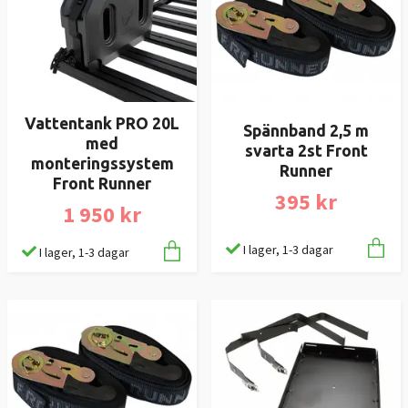
Vattentank PRO 20L
Spännband 2,5 m
med
svarta 2st Front
monteringssystem
Runner
Front Runner
395 kr
1 950 kr
I lager, 1-3 dagar
I lager, 1-3 dagar