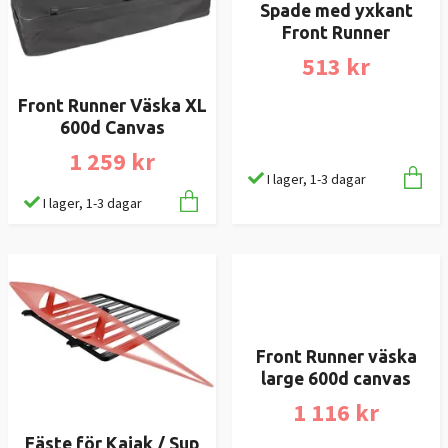
Spade med yxkant
Front Runner Väska XL
Front Runner
600d Canvas
513 kr
1 259 kr
I lager, 1-3 dagar
I lager, 1-3 dagar
Fäste för Kajak / Sup