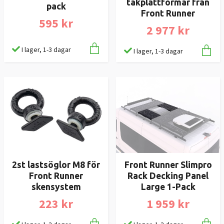
takplattformar från
pack
Front Runner
595 kr
2 977 kr
I lager, 1-3 dagar
I lager, 1-3 dagar
2st lastsöglor M8 för
Front Runner Slimpro
Front Runner
Rack Decking Panel
skensystem
Large 1-Pack
223 kr
1 959 kr