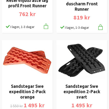
Reservhjulsfäste låg
duscharm Front
profil Front Runner
Runner
762 kr
819 kr
I lager, 1-3 dagar
I lager, 1-3 dagar
Sandstegar Swe
Sandstegar Swe
expedition 2-Pack
expedition 2-Pack
orange
svart
1 495 kr
1 495 kr
1 550 kr