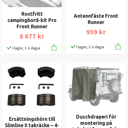
Rostfritt
Antennfäste Front
campingbord-kit Pro
Runner
Front Runner
959 kr
8 677 kr
I lager, 1-3 dagar
I lager, 1-3 dagar
Duschdraperi för
Ersättningshörn till
montering på
Slimline II takräcke – 4-