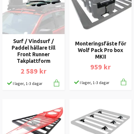
Surf / Vindsurf /
Monteringsfäste för
Paddel hållare till
Wolf Pack Pro box
Front Runner
MKII
Takplattform
959 kr
2 589 kr
I lager, 1-3 dagar
I lager, 1-3 dagar