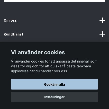
Om oss
Kundtjänst
Information
Vi använder cookies
Vi använder cookies för att anpassa det innehåll som
Sociala medier
visas för dig och för att du ska få bästa tänkbara
upplevelse när du handlar hos oss.
Godkänn alla
© 2026 LastaTungt.se
Inställningar