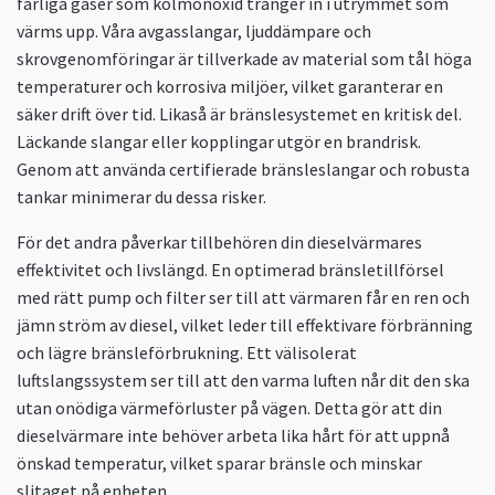
farliga gaser som kolmonoxid tränger in i utrymmet som
värms upp. Våra avgasslangar, ljuddämpare och
skrovgenomföringar är tillverkade av material som tål höga
temperaturer och korrosiva miljöer, vilket garanterar en
säker drift över tid. Likaså är bränslesystemet en kritisk del.
Läckande slangar eller kopplingar utgör en brandrisk.
Genom att använda certifierade bränsleslangar och robusta
tankar minimerar du dessa risker.
För det andra påverkar tillbehören din dieselvärmares
effektivitet och livslängd. En optimerad bränsletillförsel
med rätt pump och filter ser till att värmaren får en ren och
jämn ström av diesel, vilket leder till effektivare förbränning
och lägre bränsleförbrukning. Ett välisolerat
luftslangssystem ser till att den varma luften når dit den ska
utan onödiga värmeförluster på vägen. Detta gör att din
dieselvärmare inte behöver arbeta lika hårt för att uppnå
önskad temperatur, vilket sparar bränsle och minskar
slitaget på enheten.