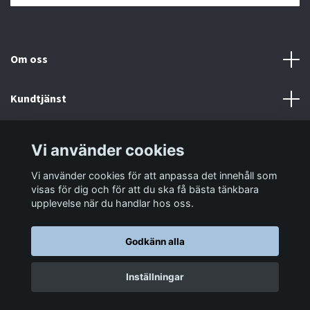
Om oss
Kundtjänst
Information
Vi använder cookies
Vi använder cookies för att anpassa det innehåll som
Sociala medier
visas för dig och för att du ska få bästa tänkbara
upplevelse när du handlar hos oss.
Godkänn alla
© 2026 LastaTungt.se
Inställningar