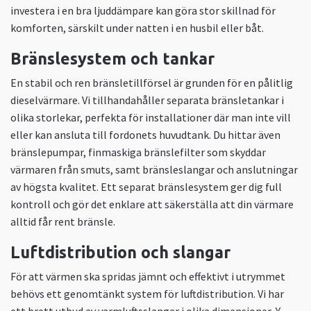
investera i en bra ljuddämpare kan göra stor skillnad för
komforten, särskilt under natten i en husbil eller båt.
Bränslesystem och tankar
En stabil och ren bränsletillförsel är grunden för en pålitlig
dieselvärmare. Vi tillhandahåller separata bränsletankar i
olika storlekar, perfekta för installationer där man inte vill
eller kan ansluta till fordonets huvudtank. Du hittar även
bränslepumpar, finmaskiga bränslefilter som skyddar
värmaren från smuts, samt bränsleslangar och anslutningar
av högsta kvalitet. Ett separat bränslesystem ger dig full
kontroll och gör det enklare att säkerställa att din värmare
alltid får rent bränsle.
Luftdistribution och slangar
För att värmen ska spridas jämnt och effektivt i utrymmet
behövs ett genomtänkt system för luftdistribution. Vi har
ett brett utbud av varmluftsslangar i olika dimensioner, Y-