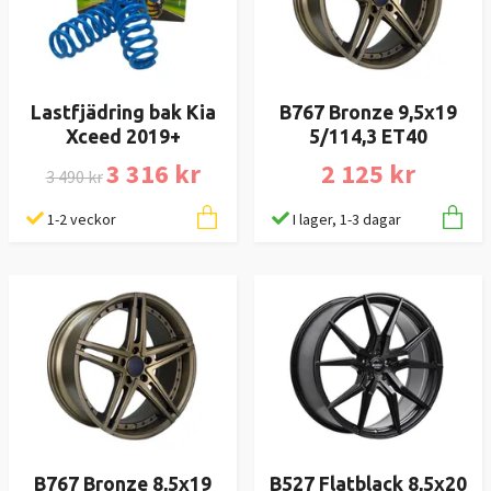
Lastfjädring bak Kia
B767 Bronze 9,5x19
Xceed 2019+
5/114,3 ET40
3 316 kr
2 125 kr
3 490 kr
1-2 veckor
I lager, 1-3 dagar
B767 Bronze 8,5x19
B527 Flatblack 8,5x20