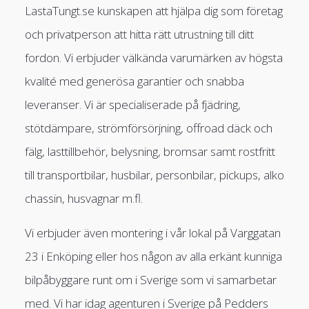
LastaTungt.se kunskapen att hjälpa dig som företag
och privatperson att hitta rätt utrustning till ditt
fordon. Vi erbjuder välkända varumärken av högsta
kvalité med generösa garantier och snabba
leveranser. Vi är specialiserade på fjädring,
stötdämpare, strömförsörjning, offroad däck och
fälg, lasttillbehör, belysning, bromsar samt rostfritt
till transportbilar, husbilar, personbilar, pickups, alko
chassin, husvagnar m.fl.
Vi erbjuder även montering i vår lokal på Varggatan
23 i Enköping eller hos någon av alla erkänt kunniga
bilpåbyggare runt om i Sverige som vi samarbetar
med. Vi har idag agenturen i Sverige på Pedders