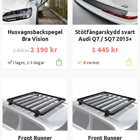
Husvagnsbackspegel
Stötfångarskydd svart
Bra Vision
Audi Q7 / SQ7 2015+
2 190 kr
1 445 kr
2 495 kr
I lager, 1-3 dagar
8 veckor
Front Runner
Front Runner