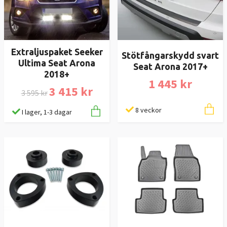
Extraljuspaket Seeker
Stötfångarskydd svart
Ultima Seat Arona
Seat Arona 2017+
2018+
1 445 kr
3 415 kr
3 595 kr
8 veckor
I lager, 1-3 dagar