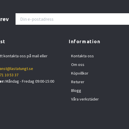
brev
st
Information
tt kontakta oss på mail eller
Kontakta oss
Om oss
anst@lastatungt.se
Köpvillkor
71 10 53 37
er:
Måndag - Fredag 09:00-15:00
Returer
Blogg
Våra verkstäder