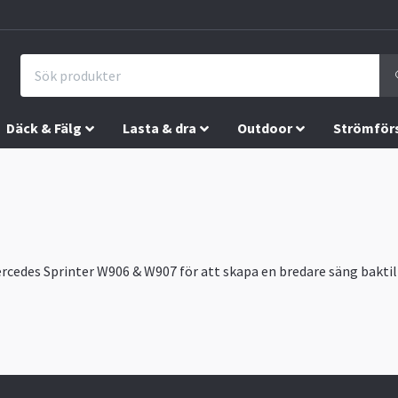
Däck & Fälg
Lasta & dra
Outdoor
Strömför
rcedes Sprinter W906 & W907 för att skapa en bredare säng baktill 