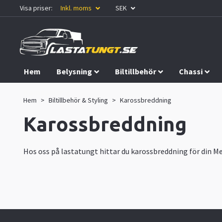
Visa priser:
Inkl. moms
SEK
Hem
Belysning
Biltillbehör
Chassi
Kampanjer
Hem
Biltillbehör & Styling
Karossbreddning
Karossbreddning
Hos oss på lastatungt hittar du karossbreddning för din Me