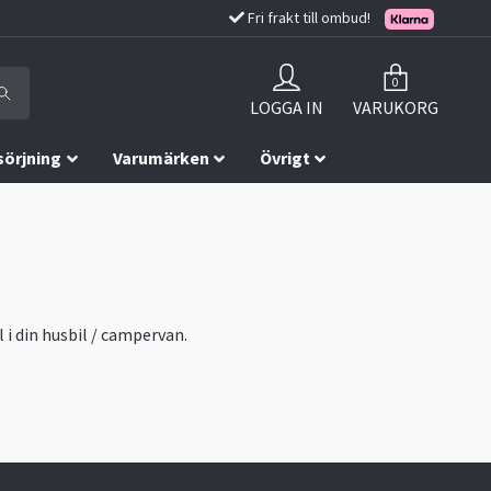
Fri frakt till ombud!
0
LOGGA IN
VARUKORG
sörjning
Varumärken
Övrigt
i din husbil / campervan.