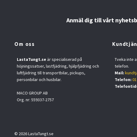
Anmäl dig till vårt nyhets
Om oss
Kundtjän
LastaTungt.se
är specialiserad på
Tveka inte a
höjningssatser, lastfjädring, hjälpfjädring och
telefon.
luftfjädring till transportbilar, pickups,
Mail:
kundtj
personbilar och husbilar.
Telefon:
01
Telefontid
MACO GROUP AB
Org. nr: 559337-2757
© 2026 LastaTungt.se