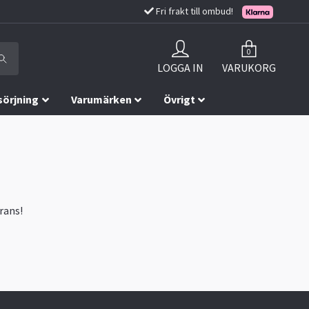
Fri frakt till ombud!
0
LOGGA IN
VARUKORG
sörjning
Varumärken
Övrigt
rans!