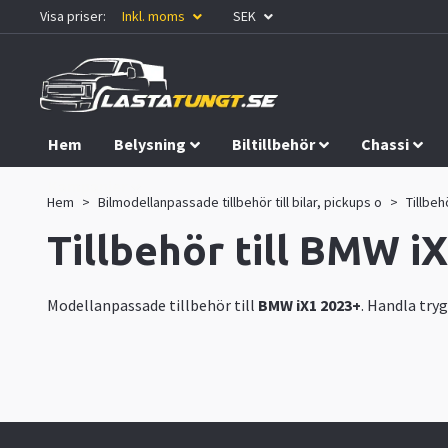
Visa priser:
Inkl. moms
SEK
Hem
Belysning
Biltillbehör
Chassi
Kampanjer
Hem
Bilmodellanpassade tillbehör till bilar, pickups o
Tillbeh
Tillbehör till BMW i
Modellanpassade tillbehör till
BMW iX1 2023+
. Handla tryg