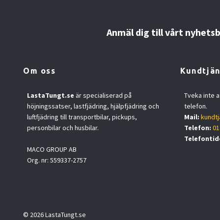
Anmäl dig till vårt nyhets
Om oss
Kundtjän
LastaTungt.se
är specialiserad på
Tveka inte a
höjningssatser, lastfjädring, hjälpfjädring och
telefon.
luftfjädring till transportbilar, pickups,
Mail:
kundtj
personbilar och husbilar.
Telefon:
01
Telefontid
MACO GROUP AB
Org. nr: 559337-2757
© 2026 LastaTungt.se