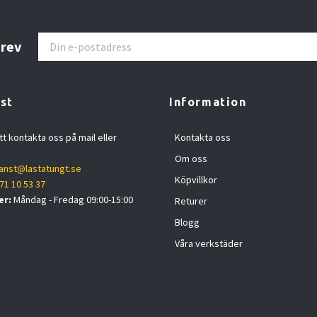
brev
st
Information
tt kontakta oss på mail eller
Kontakta oss
Om oss
anst@lastatungt.se
Köpvillkor
71 10 53 37
er:
Måndag - Fredag 09:00-15:00
Returer
Blogg
Våra verkstäder