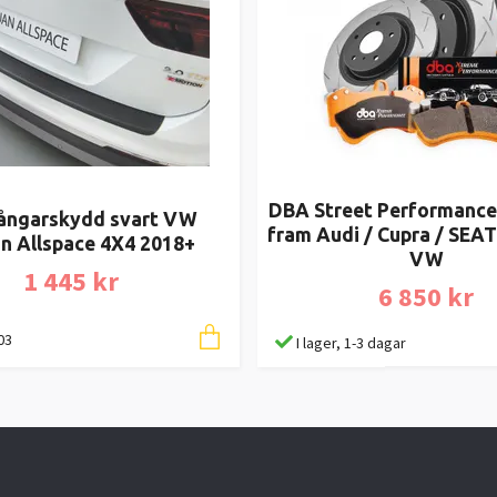
DBA Street Performance
ångarskydd svart VW
fram Audi / Cupra / SEAT
n Allspace 4X4 2018+
VW
1 445 kr
6 850 kr
03
I lager, 1-3 dagar