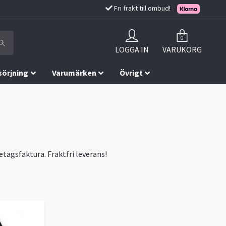
Fri frakt till ombud!
0
LOGGA IN
VARUKORG
sörjning
Varumärken
Övrigt
etagsfaktura. Fraktfri leverans!