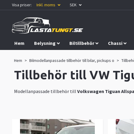
Visa priser:
Inkl. moms
SEK
Hem
Belysning
Biltillbehör
Chassi
Kampanjer
Hem
Bilmodellanpassade tillbehör till bilar, pickups o
Tillbeh
Tillbehör till VW Ti
Modellanpassade tillbehör till
Volkswagen
Tiguan Allsp