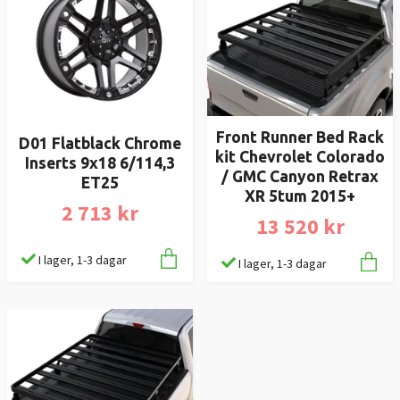
Front Runner Bed Rack
D01 Flatblack Chrome
kit Chevrolet Colorado
Inserts 9x18 6/114,3
/ GMC Canyon Retrax
ET25
XR 5tum 2015+
2 713 kr
13 520 kr
I lager, 1-3 dagar
I lager, 1-3 dagar