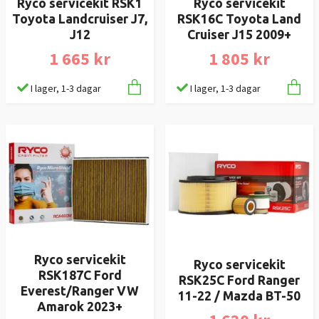
Ryco servicekit RSK1
Ryco servicekit
Toyota Landcruiser J7,
RSK16C Toyota Land
J12
Cruiser J15 2009+
1 665 kr
1 805 kr
I lager, 1-3 dagar
I lager, 1-3 dagar
Ryco servicekit
Ryco servicekit
RSK187C Ford
RSK25C Ford Ranger
Everest/Ranger VW
11-22 / Mazda BT-50
Amarok 2023+