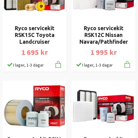
Ryco servicekit
Ryco servicekit
RSK15C Toyota
RSK12C Nissan
Landcruiser
Navara/Pathfinder
1 695 kr
1 995 kr
I lager, 1-3 dagar
I lager, 1-3 dagar