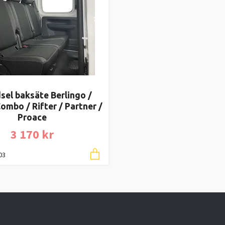
dsel baksäte Berlingo /
ombo / Rifter / Partner /
Proace
3 170 kr
03