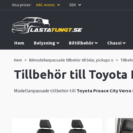
Visa priser:
Inkl. moms
SEK
Hem
Belysning
Biltillbehör
Chassi
Kampanjer
Hem
Bilmodellanpassade tillbehör till bilar, pickups o
Tillbeh
Tillbehör till Toyota
Modellanpassade tillbehör till
Toyota Proace City Verso 