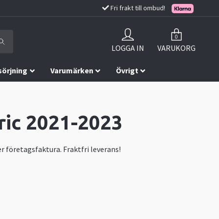
Fri frakt till ombud!
0
LOGGA IN
VARUKORG
sörjning
Varumärken
Övrigt
tric 2021-2023
r företagsfaktura. Fraktfri leverans!