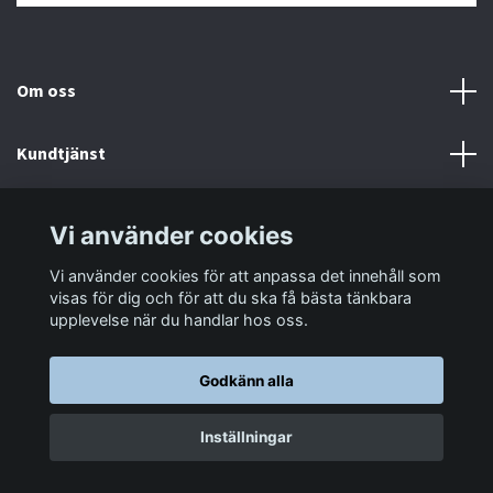
Om oss
Kundtjänst
Information
Vi använder cookies
Vi använder cookies för att anpassa det innehåll som
Sociala medier
visas för dig och för att du ska få bästa tänkbara
upplevelse när du handlar hos oss.
Godkänn alla
© 2026 LastaTungt.se
Inställningar