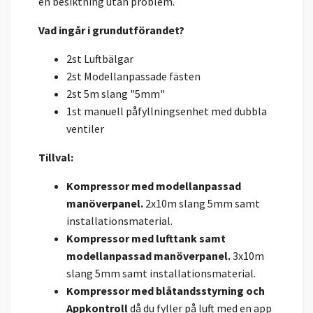
en besiktning utan problem.
Vad ingår i grundutförandet?
2st Luftbälgar
2st Modellanpassade fästen
2st 5m slang "5mm"
1st manuell påfyllningsenhet med dubbla
ventiler
Tillval:
Kompressor med modellanpassad
manöverpanel.
2x10m slang 5mm samt
installationsmaterial.
Kompressor med lufttank samt
modellanpassad manöverpanel.
3x10m
slang 5mm samt installationsmaterial.
Kompressor med blåtandsstyrning och
Appkontroll
då du fyller på luft med en app