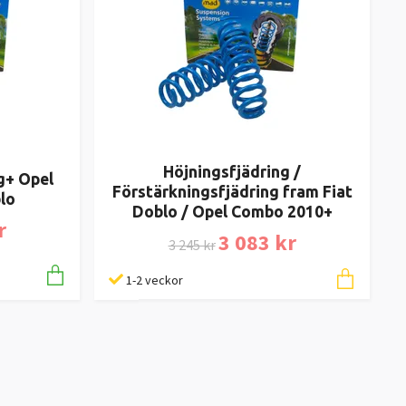
Höjningsfjädring /
g+ Opel
Förstärkningsfjädring fram Fiat
lo
Doblo / Opel Combo 2010+
r
3 083 kr
3 245 kr
1-2 veckor