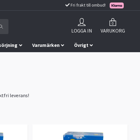
Fri frakt till ombud!
0
LOGGA IN
VARUKORG
sörjning
Varumärken
Övrigt
tfri leverans!