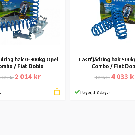
ädring bak 0-300kg Opel
Lastfjädring bak 500k
ombo / Fiat Doblo
Combo / Fiat Dob
2 014 kr
4 033 k
 120 kr
4 245 kr
or
I lager, 1-3 dagar