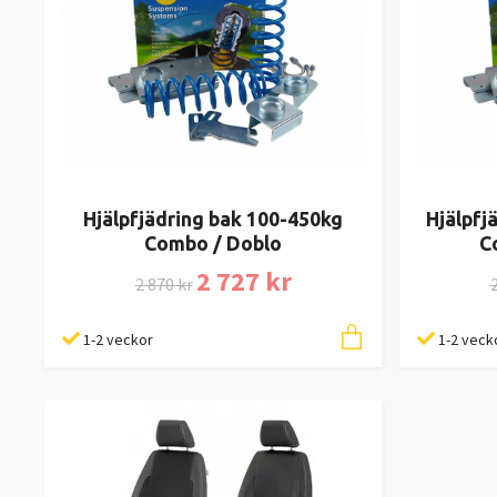
Hjälpfjädring bak 100-450kg
Hjälpfj
Combo / Doblo
C
2 727 kr
2 870 kr
2
1-2 veckor
1-2 veck