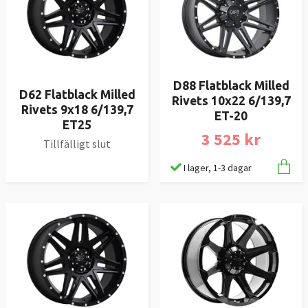
D88 Flatblack Milled
D62 Flatblack Milled
Rivets 10x22 6/139,7
Rivets 9x18 6/139,7
ET-20
ET25
3 525 kr
Tillfälligt slut
I lager, 1-3 dagar