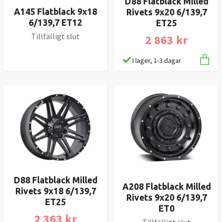
D88 Flatblack Milled
A145 Flatblack 9x18
Rivets 9x20 6/139,7
6/139,7 ET12
ET25
Tillfälligt slut
2 863 kr
I lager, 1-3 dagar
D88 Flatblack Milled
A208 Flatblack Milled
Rivets 9x18 6/139,7
Rivets 9x20 6/139,7
ET25
ET0
2 363 kr
Tillfälligt slut