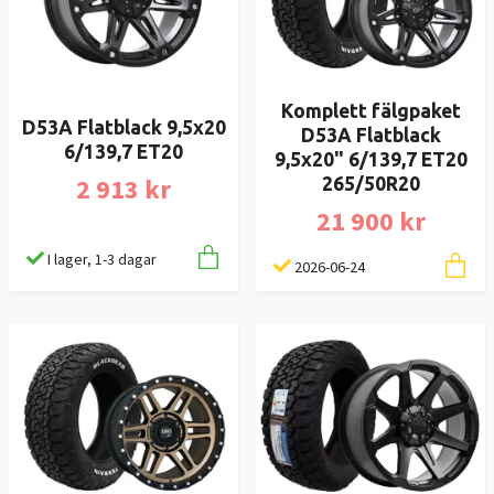
Komplett fälgpaket
D53A Flatblack 9,5x20
D53A Flatblack
6/139,7 ET20
9,5x20" 6/139,7 ET20
2 913 kr
265/50R20
21 900 kr
I lager, 1-3 dagar
2026-06-24