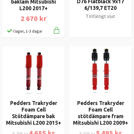
D76 Flatblack 9x17
bakläm Mitsubishi
6/139,7 ET20
L200 2017+
Tillfälligt slut
2 670 kr
I lager, 1-3 dagar
Pedders Trakryder
Pedders Trakryder
Foam Cell
Foam Cell
Stötdämpare bak
stötdämpare fram
Mitsubishi L200 2015+
Mitsubishi L200 2009+
4 685 kr
5 495 kr
5 205 kr
6 105 kr