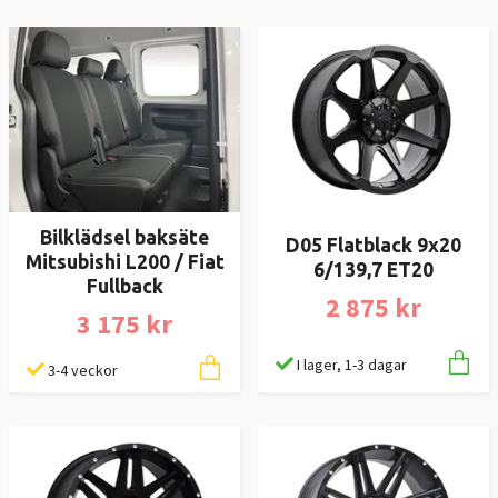
Bilklädsel baksäte
D05 Flatblack 9x20
Mitsubishi L200 / Fiat
6/139,7 ET20
Fullback
2 875 kr
3 175 kr
I lager, 1-3 dagar
3-4 veckor