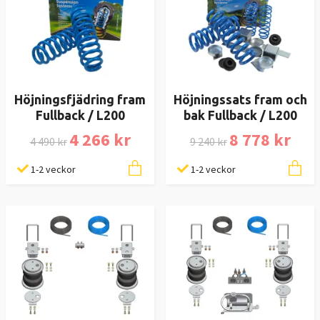
Höjningsfjädring fram
Höjningssats fram och
Fullback / L200
bak Fullback / L200
4 266 kr
8 778 kr
4 490 kr
9 240 kr
1-2 veckor
1-2 veckor