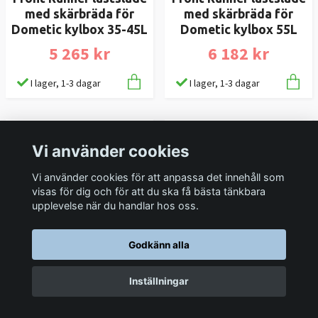
med skärbräda för
med skärbräda för
Dometic kylbox 35-45L
Dometic kylbox 55L
5 265 kr
6 182 kr
I lager, 1-3 dagar
I lager, 1-3 dagar
Vi använder cookies
Vi använder cookies för att anpassa det innehåll som
visas för dig och för att du ska få bästa tänkbara
upplevelse när du handlar hos oss.
Godkänn alla
Front Runner lastsläde
Flaklock Almeco
med skärbräda för
Mitsubishi L200 Club
Inställningar
Dometic kylbox 95L
Cab 2015+
7 903 kr
30 115 kr