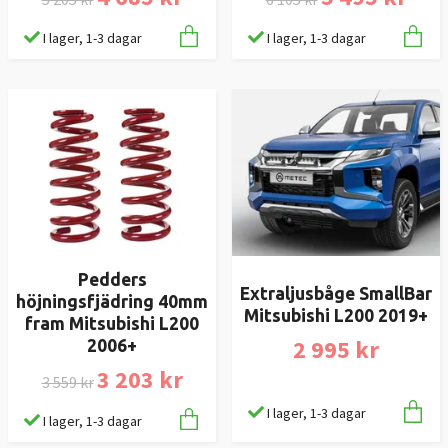
I lager, 1-3 dagar
I lager, 1-3 dagar
Pedders
Extraljusbåge SmallBar
höjningsfjädring 40mm
Mitsubishi L200 2019+
fram Mitsubishi L200
2 995 kr
2006+
3 203 kr
3 559 kr
I lager, 1-3 dagar
I lager, 1-3 dagar