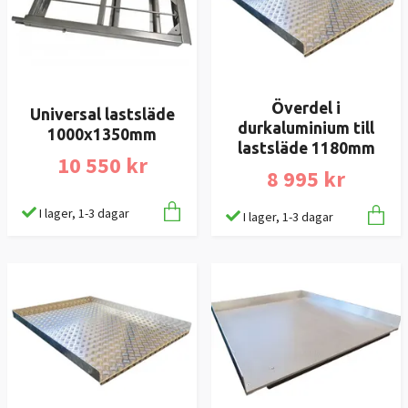
Överdel i
Universal lastsläde
durkaluminium till
1000x1350mm
lastsläde 1180mm
10 550 kr
8 995 kr
I lager, 1-3 dagar
I lager, 1-3 dagar