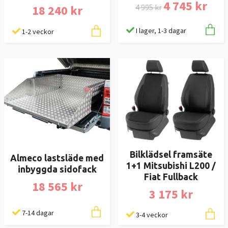
4 745 kr
4 995 kr
18 240 kr
I lager, 1-3 dagar
1-2 veckor
Bilklädsel framsäte
Almeco lastsläde med
1+1 Mitsubishi L200 /
inbyggda sidofack
Fiat Fullback
18 565 kr
3 175 kr
7-14 dagar
3-4 veckor