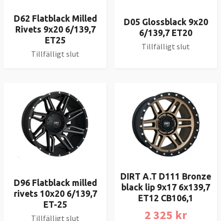
D62 Flatblack Milled
D05 Glossblack 9x20
Rivets 9x20 6/139,7
6/139,7 ET20
ET25
Tillfälligt slut
Tillfälligt slut
DIRT A.T D111 Bronze
D96 Flatblack milled
black lip 9x17 6x139,7
rivets 10x20 6/139,7
ET12 CB106,1
ET-25
2 325 kr
Tillfälligt slut