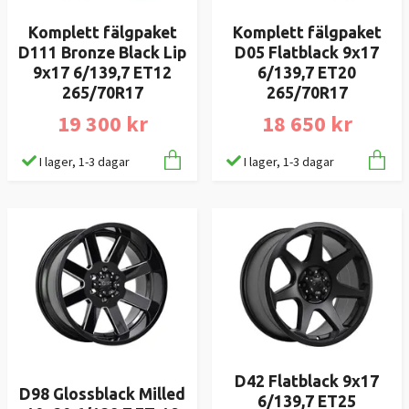
Komplett fälgpaket
Komplett fälgpaket
D111 Bronze Black Lip
D05 Flatblack 9x17
9x17 6/139,7 ET12
6/139,7 ET20
265/70R17
265/70R17
19 300 kr
18 650 kr
I lager, 1-3 dagar
I lager, 1-3 dagar
D42 Flatblack 9x17
D98 Glossblack Milled
6/139,7 ET25