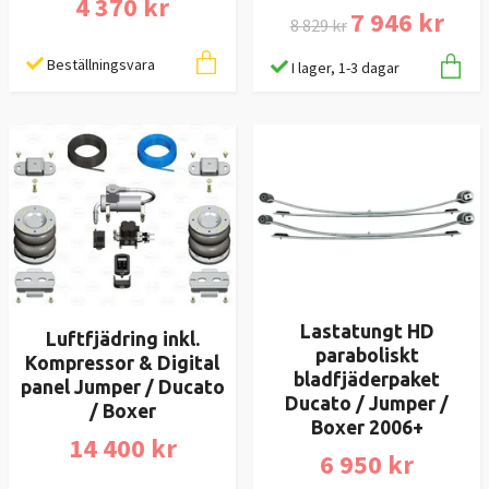
4 370 kr
7 946 kr
8 829 kr
Beställningsvara
I lager, 1-3 dagar
Lastatungt HD
Luftfjädring inkl.
paraboliskt
Kompressor & Digital
bladfjäderpaket
panel Jumper / Ducato
Ducato / Jumper /
/ Boxer
Boxer 2006+
14 400 kr
6 950 kr