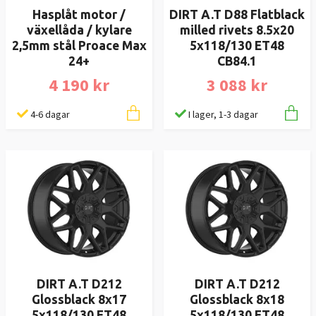
Hasplåt motor /
DIRT A.T D88 Flatblack
växellåda / kylare
milled rivets 8.5x20
2,5mm stål Proace Max
5x118/130 ET48
24+
CB84.1
4 190 kr
3 088 kr
4-6 dagar
I lager, 1-3 dagar
DIRT A.T D212
DIRT A.T D212
Glossblack 8x17
Glossblack 8x18
5x118/130 ET48
5x118/130 ET48