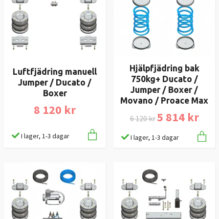
Hjälpfjädring bak
Luftfjädring manuell
750kg+ Ducato /
Jumper / Ducato /
Jumper / Boxer /
Boxer
Movano / Proace Max
8 120 kr
5 814 kr
6 120 kr
I lager, 1-3 dagar
I lager, 1-3 dagar