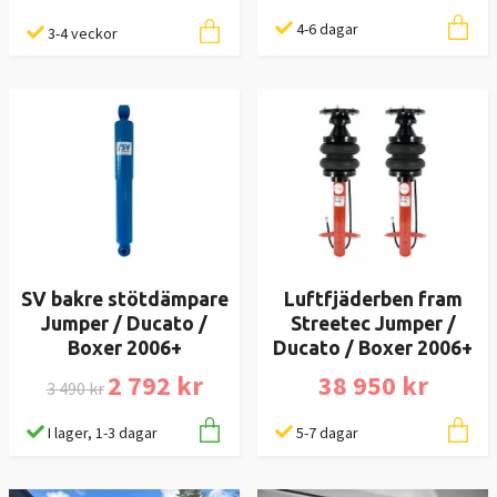
4-6 dagar
3-4 veckor
SV bakre stötdämpare
Luftfjäderben fram
Jumper / Ducato /
Streetec Jumper /
Boxer 2006+
Ducato / Boxer 2006+
2 792 kr
38 950 kr
3 490 kr
I lager, 1-3 dagar
5-7 dagar