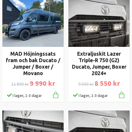
MAD Höjningssats
Extraljuskit Lazer
fram och bak Ducato /
Triple-R 750 (G2)
Jumper / Boxer /
Ducato, Jumper, Boxer
Movano
2024+
9 990 kr
8 550 kr
11 890 kr
9 500 kr
I lager, 1-3 dagar
I lager, 1-3 dagar