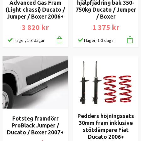
Advanced Gas Fram
hjälpfjädring bak 350-
(Light chassi) Ducato /
750kg Ducato / Jumper
Jumper / Boxer 2006+
/ Boxer
3 820 kr
1 375 kr
I lager, 1-3 dagar
I lager, 1-3 dagar
Pedders höjningssats
Fotsteg framdörr
30mm fram inklusive
ProBlack Jumper /
stötdämpare Fiat
Ducato / Boxer 2007+
Ducato 2006+