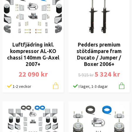
Luftfjädring inkl.
Pedders premium
kompressor AL-KO
stötdämpare fram
chassi 140mm G-Axel
Ducato / Jumper /
2007+
Boxer 2006+
22 090 kr
5 324 kr
5 915 kr
1-2 veckor
I lager, 1-3 dagar