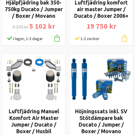
Hjälpfjädring bak 350-
Luftfjädring komfort
750kg Ducato / Jumper
air master Jumper /
/ Boxer / Movano
Ducato / Boxer 2006+
5 102 kr
19 750 kr
5 370 kr
I lager, 1-3 dagar
1-2 veckor
Luftfjädring Manuel
Höjningssats inkl. SV
Komfort Air Master
Stötdämpare bak
Jumper / Ducato /
Ducato / Jumper /
Boxer / Husbil
Boxer / Movano