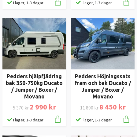
I lager, 1-3 dagar
I lager, 1-3 dagar
Pedders hjälpfjädring
Pedders Höjningssats
bak 350-750kg Ducato
fram och bak Ducato /
/ Jumper / Boxer /
Jumper / Boxer /
Movano
Movano
2 990 kr
8 450 kr
5 370 kr
11 890 kr
I lager, 1-3 dagar
I lager, 1-3 dagar