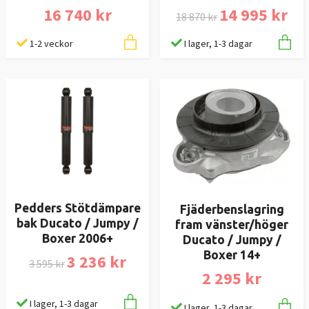
16 740 kr
14 995 kr
18 870 kr
1-2 veckor
I lager, 1-3 dagar
Pedders Stötdämpare
Fjäderbenslagring
bak Ducato / Jumpy /
fram vänster/höger
Boxer 2006+
Ducato / Jumpy /
Boxer 14+
3 236 kr
3 595 kr
2 295 kr
I lager, 1-3 dagar
I lager, 1-3 dagar