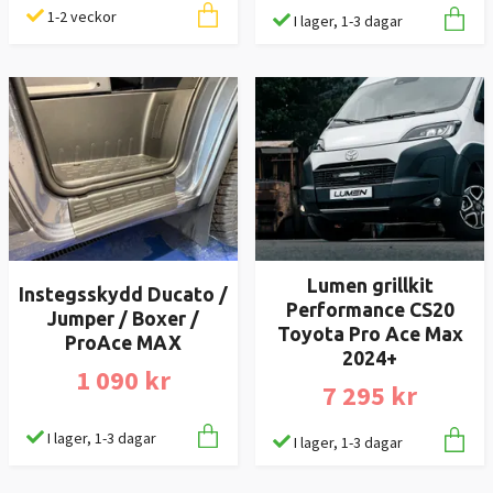
1-2 veckor
I lager, 1-3 dagar
Lumen grillkit
Instegsskydd Ducato /
Performance CS20
Jumper / Boxer /
Toyota Pro Ace Max
ProAce MAX
2024+
1 090 kr
7 295 kr
I lager, 1-3 dagar
I lager, 1-3 dagar