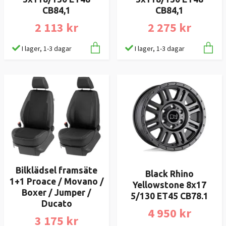
CB84,1
CB84,1
2 113 kr
2 275 kr
I lager, 1-3 dagar
I lager, 1-3 dagar
Bilklädsel framsäte
Black Rhino
1+1 Proace / Movano /
Yellowstone 8x17
Boxer / Jumper /
5/130 ET45 CB78.1
Ducato
4 950 kr
3 175 kr