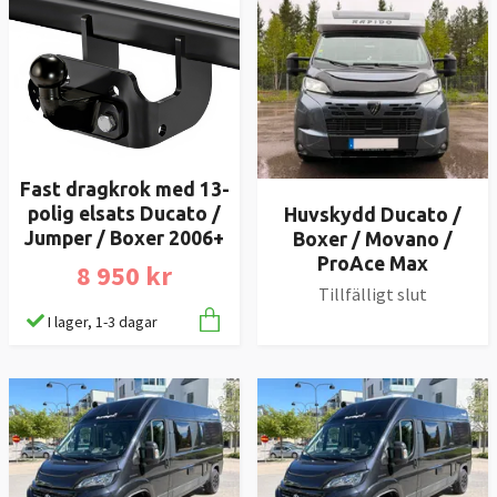
Fast dragkrok med 13-
polig elsats Ducato /
Huvskydd Ducato /
Jumper / Boxer 2006+
Boxer / Movano /
ProAce Max
8 950 kr
Tillfälligt slut
I lager, 1-3 dagar