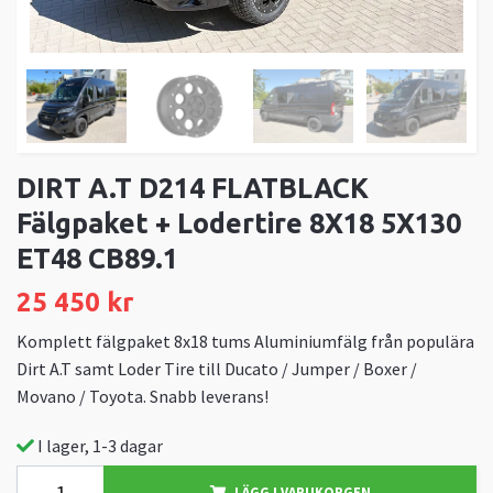
DIRT A.T D214 FLATBLACK
Fälgpaket + Lodertire 8X18 5X130
ET48 CB89.1
25 450 kr
Komplett fälgpaket 8x18 tums Aluminiumfälg från populära
Dirt A.T samt Loder Tire till Ducato / Jumper / Boxer /
Movano / Toyota. Snabb leverans!
I lager, 1-3 dagar
LÄGG I VARUKORGEN