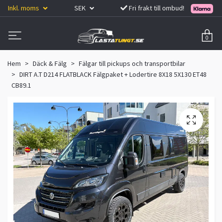
Inkl. moms
SEK
Fri frakt till ombud!
0
Hem
Däck & Fälg
Fälgar till pickups och transportbilar
DIRT A.T D214 FLATBLACK Fälgpaket + Lodertire 8X18 5X130 ET48
CB89.1