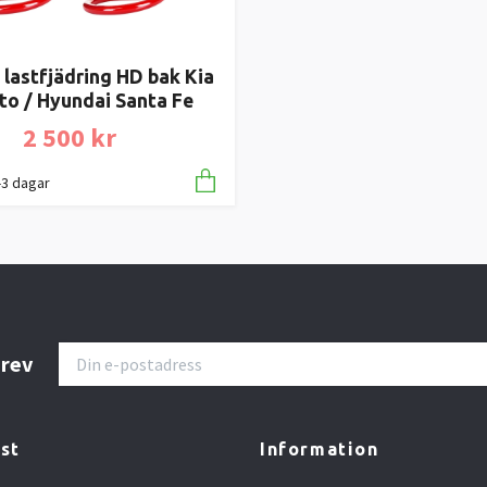
lastfjädring HD bak Kia
to / Hyundai Santa Fe
2 500 kr
1-3 dagar
brev
st
Information