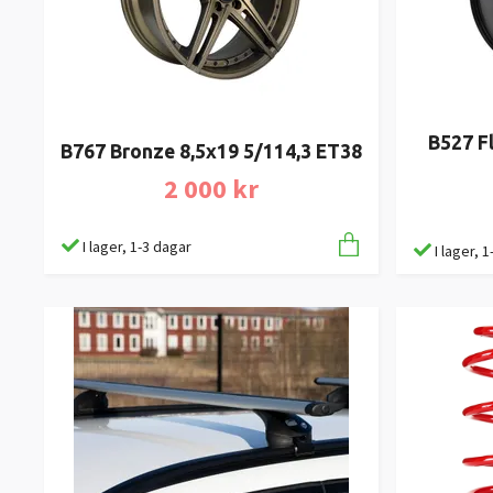
B527 F
B767 Bronze 8,5x19 5/114,3 ET38
2 000 kr
I lager, 1-3 dagar
I lager, 