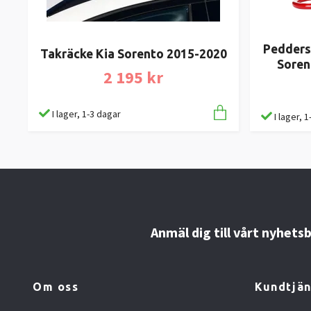
Pedders 
Takräcke Kia Sorento 2015-2020
Soren
2 195 kr
I lager, 1-3 dagar
I lager, 
Anmäl dig till vårt nyhets
Om oss
Kundtjän