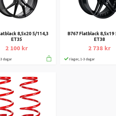
latblack 8,5x20 5/114,3
B767 Flatblack 8,5x19 
ET35
ET38
2 100 kr
2 738 kr
1-3 dagar
I lager, 1-3 dagar