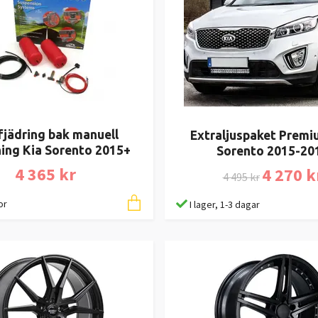
fjädring bak manuell
Extraljuspaket Premi
ning Kia Sorento 2015+
Sorento 2015-20
4 365 kr
4 270 k
4 495 kr
or
I lager, 1-3 dagar