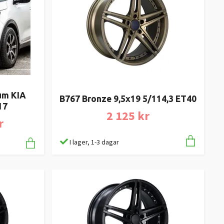
um KIA
B767 Bronze 9,5x19 5/114,3 ET40
17
2 125 kr
r
I lager, 1-3 dagar