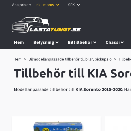
Visa priser:
Inkl. moms
SEK
Hem
Belysning
Biltillbehör
Chassi
Kampanjer
Hem
Bilmodellanpassade tillbehör till bilar, pickups o
Tillbehö
Tillbehör till KIA S
Modellanpassade tillbehör till
KIA Sorento 2015-2020
. Ha