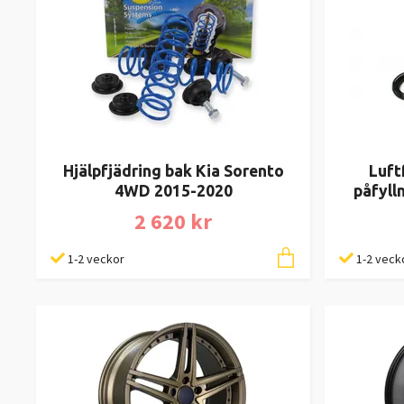
Hjälpfjädring bak Kia Sorento
Luft
4WD 2015-2020
påfyll
2 620 kr
1-2 veckor
1-2 veck