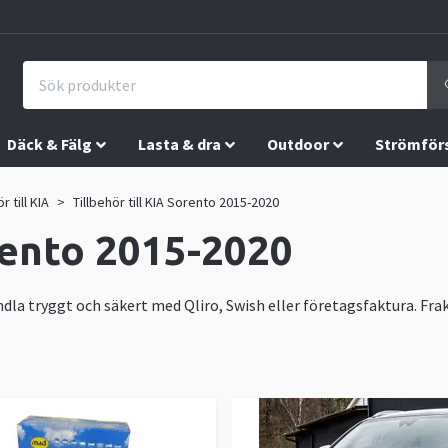
Däck & Fälg
Lasta & dra
Outdoor
Strömför
r till KIA
Tillbehör till KIA Sorento 2015-2020
orento 2015-2020
ndla tryggt och säkert med Qliro, Swish eller företagsfaktura. Frak