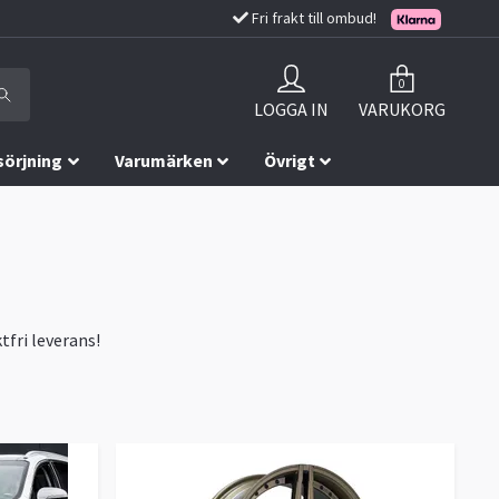
Fri frakt till ombud!
0
LOGGA IN
VARUKORG
sörjning
Varumärken
Övrigt
tfri leverans!