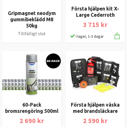
Första hjälpen kit X-
Gripmagnet neodym
Large Cederroth
gummibeklädd M8
3 715 kr
50kg
Tillfälligt slut
I lager, 1-3 dagar
60-Pack
Första hjälpen väska
bromsrengöring 500ml
med brandsläckare
2 690 kr
2 590 kr