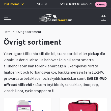
Inkl. moms
SEK
Fri frakt till ombud!
0
Hem
Övrigt sortiment
Övrigt sortiment
Ytterligare tillbehör till din bil, transportbil eller pickup där
vi valt ut det du absolut behöver i din bil samt smarta
tillbehör som kan förenkla vardagen. Exempelvis första
hjälpen kit och förbandsväskor, backkamerasystem 12-24V,
prisvärda arbetskläder och skyddshandskar samt
SABER 4WD
offroad tillbehör
såsom brytblock, schacklar, linor, rep,
vinsch linor, ryckstroppar m.fl.