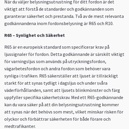
När du väljer belysningsutrustning för ditt fordon är det
viktigt att förstå de standarder och godkännanden som
garanterar säkerhet och prestanda. Två av de mest relevanta
godkännandena inom fordonsbelysning är R65 och R10.
R65 – Synlighet och Säkerhet
R65 är en europeisk standard som specificerar krav på
ljussignaler för fordon. Detta godkännande är särskilt viktigt
för varningsljus som används på utryckningsfordon,
vägarbetesfordon och andra fordon som behöver vara
synliga i trafiken. R65 säkerställer att ljuset är tillräckligt
starkt för att synas tydligt i dagsljus och under svåra
väderförhållanden, samt att ljusets blinkmönster och färg
uppfyller specifika säkerhetskrav. Med ett R65-godkännande
kan du vara säker på att din belysningsutrustning kommer
att synas när det behövs som mest, vilket minskar risken för
olyckor och förbättrar säkerheten för både förare och
medtrafikanter.