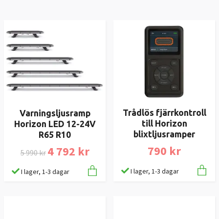
Trådlös fjärrkontroll
Varningsljusramp
till Horizon
Horizon LED 12-24V
blixtljusramper
R65 R10
790 kr
4 792 kr
5 990 kr
I lager, 1-3 dagar
I lager, 1-3 dagar