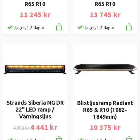
R65 R10
R65 R10
11 245 kr
13 745 kr
I lager, 1-3 dagar
I lager, 1-3 dagar
Strands Siberia NG DR
Blixtljusramp Radiant
22" LED ramp /
R65 & R10 (1082-
Varningsljus
1849mm)
4 441 kr
10 375 kr
4 990 kr