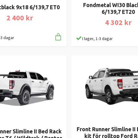
Fondmetal WI30 Blac
tblack 9x18 6/139,7 ET0
6/139,7 ET20
2 400 kr
4 302 kr
1-3 dagar
I lager, 1-3 dagar
Front Runner Slimline II
nner Slimline II Bed Rack
kit för rolltop Ford 