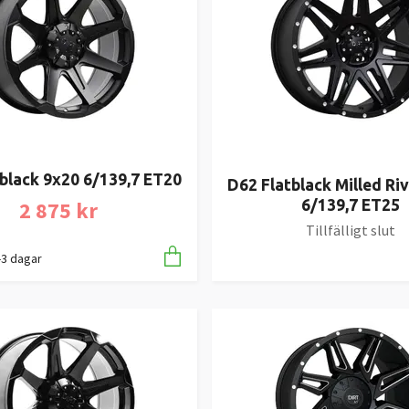
black 9x20 6/139,7 ET20
D62 Flatblack Milled Ri
2 875 kr
6/139,7 ET25
Tillfälligt slut
1-3 dagar