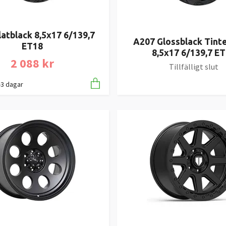
atblack 8,5x17 6/139,7
A207 Glossblack Tint
ET18
8,5x17 6/139,7 E
2 088 kr
Tillfälligt slut
1-3 dagar