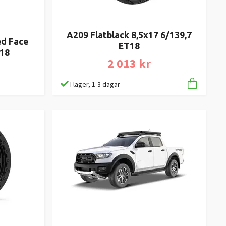
A209 Flatblack 8,5x17 6/139,7
ed Face
ET18
T18
2 013 kr
I lager, 1-3 dagar