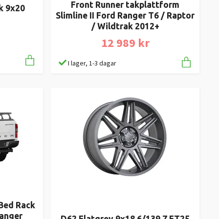
Front Runner takplattform
k 9x20
Slimline II Ford Ranger T6 / Raptor
/ Wildtrak 2012+
12 989 kr
I lager, 1-3 dagar
 Bed Rack
Ranger
D62 Flatgrey 9x18 6/139,7 ET25