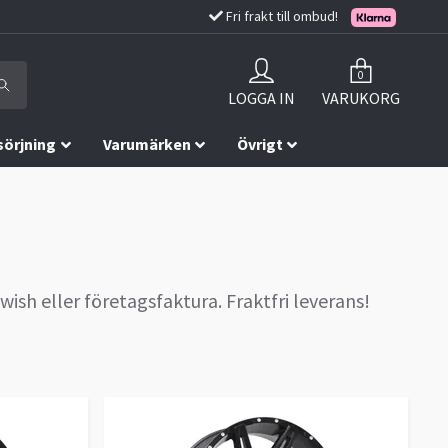
Fri frakt till ombud!
0
LOGGA IN
VARUKORG
sörjning
Varumärken
Övrigt
wish eller företagsfaktura. Fraktfri leverans!