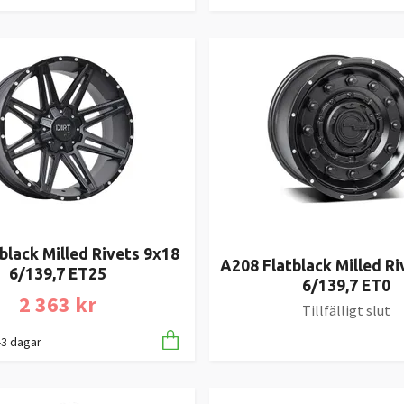
black Milled Rivets 9x18
A208 Flatblack Milled Ri
6/139,7 ET25
6/139,7 ET0
2 363 kr
Tillfälligt slut
1-3 dagar