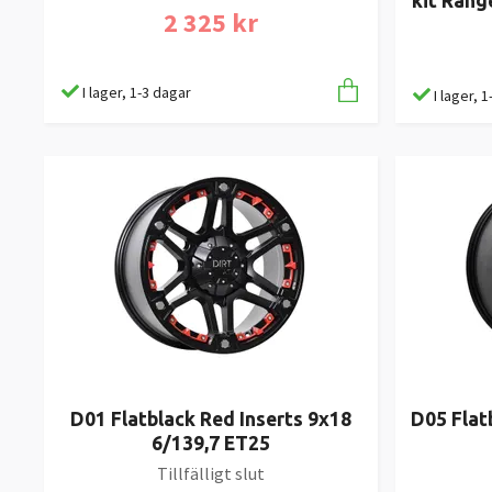
kit Rang
2 325 kr
I lager, 1-3 dagar
I lager, 
D01 Flatblack Red Inserts 9x18
D05 Flat
6/139,7 ET25
Tillfälligt slut