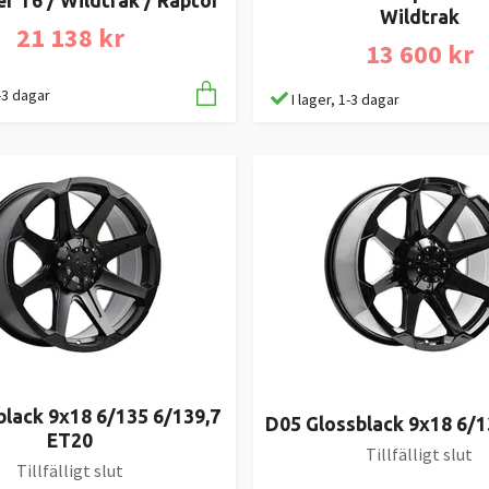
er T6 / Wildtrak / Raptor
Wildtrak
21 138 kr
13 600 kr
1-3 dagar
I lager, 1-3 dagar
black 9x18 6/135 6/139,7
D05 Glossblack 9x18 6/1
ET20
Tillfälligt slut
Tillfälligt slut