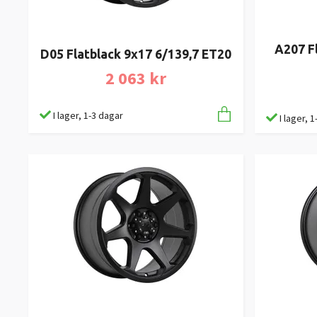
A207 Fl
D05 Flatblack 9x17 6/139,7 ET20
2 063 kr
I lager, 1-3 dagar
I lager, 