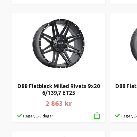
D88 Flatblack Milled Rivets 9x20
D88 Flat
6/139,7 ET25
2 863 kr
I lager, 1-3 dagar
I lager, 