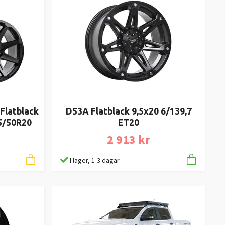
Flatblack
D53A Flatblack 9,5x20 6/139,7
5/50R20
ET20
2 913 kr
I lager, 1-3 dagar