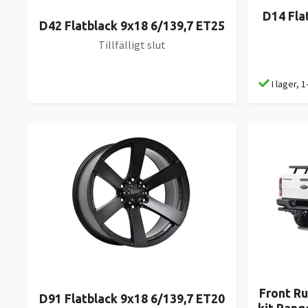
D14 Fla
D42 Flatblack 9x18 6/139,7 ET25
Tillfälligt slut
I lager, 
Front Ru
D91 Flatblack 9x18 6/139,7 ET20