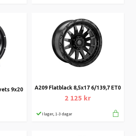
A209 Flatblack 8,5x17 6/139,7 ET0
vets 9x20
2 125 kr
I lager, 1-3 dagar