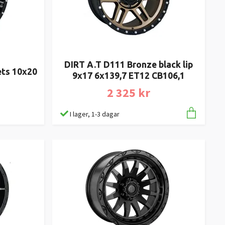
DIRT A.T D111 Bronze black lip
ets 10x20
9x17 6x139,7 ET12 CB106,1
2 325 kr
I lager, 1-3 dagar