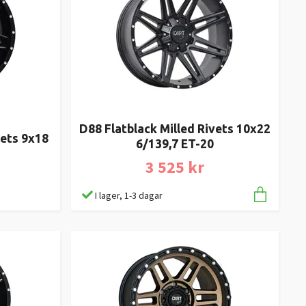
D88 Flatblack Milled Rivets 10x22
vets 9x18
6/139,7 ET-20
3 525 kr
I lager, 1-3 dagar