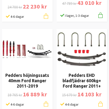
43 010 kr
47 789 kr
22 230 kr
24 700 kr
I lager, 1-3 dagar
4-6 dagar
Pedders höjningssats
Pedders EHD
40mm Ford Ranger
bladfjädrar 600kg+
2011-2019
Ford Ranger 2011+
16 889 kr
14 103 kr
18 765 kr
15 670 kr
4-6 dagar
4-6 dagar