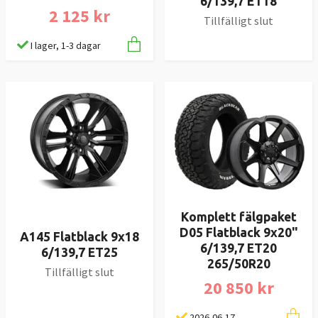
6/139,7 ET18
2 125 kr
Tillfälligt slut
I lager, 1-3 dagar
Komplett fälgpaket
D05 Flatblack 9x20"
A145 Flatblack 9x18
6/139,7 ET20
6/139,7 ET25
265/50R20
Tillfälligt slut
20 850 kr
2026-06-17