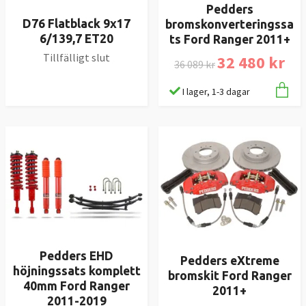
Pedders
D76 Flatblack 9x17
bromskonverteringssa
6/139,7 ET20
ts Ford Ranger 2011+
Tillfälligt slut
32 480 kr
36 089 kr
I lager, 1-3 dagar
Pedders EHD
Pedders eXtreme
höjningssats komplett
bromskit Ford Ranger
40mm Ford Ranger
2011+
2011-2019