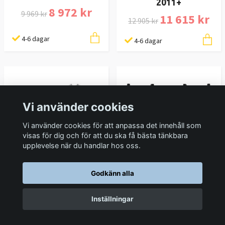
2011+
8 972 kr
9 969 kr
11 615 kr
12 905 kr
4-6 dagar
4-6 dagar
Vi använder cookies
Vi använder cookies för att anpassa det innehåll som
visas för dig och för att du ska få bästa tänkbara
upplevelse när du handlar hos oss.
Pedders HD
Pedders smörjbara
höjningssats inkl
Godkänn alla
schacklar till
luftfjädring 40mm
bladfjäderpaket Ford
Ford Ranger 2011-
Ranger 2011+
Inställningar
2019
1 170 kr
1 300 kr
29 358 kr
32 620 kr