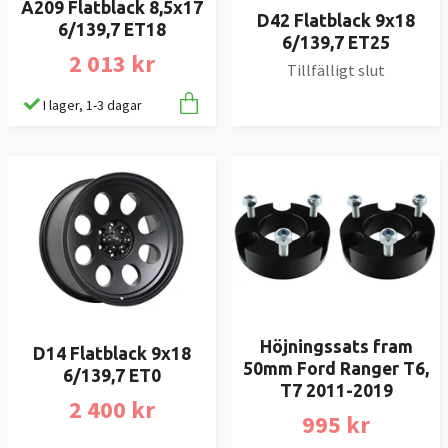
A209 Flatblack 8,5x17
D42 Flatblack 9x18
6/139,7 ET18
6/139,7 ET25
2 013 kr
Tillfälligt slut
I lager, 1-3 dagar
Höjningssats fram
D14 Flatblack 9x18
50mm Ford Ranger T6,
6/139,7 ET0
T7 2011-2019
2 400 kr
995 kr