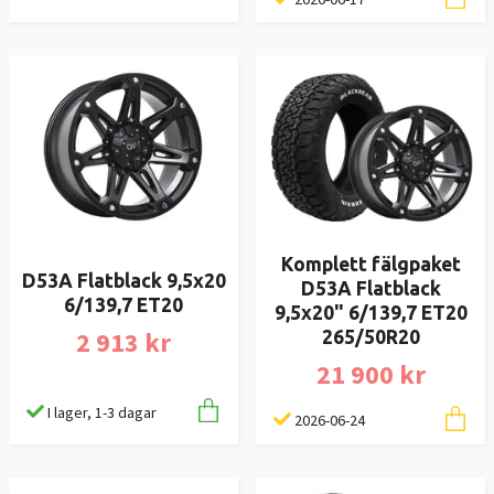
Komplett fälgpaket
D53A Flatblack 9,5x20
D53A Flatblack
6/139,7 ET20
9,5x20" 6/139,7 ET20
2 913 kr
265/50R20
21 900 kr
I lager, 1-3 dagar
2026-06-24