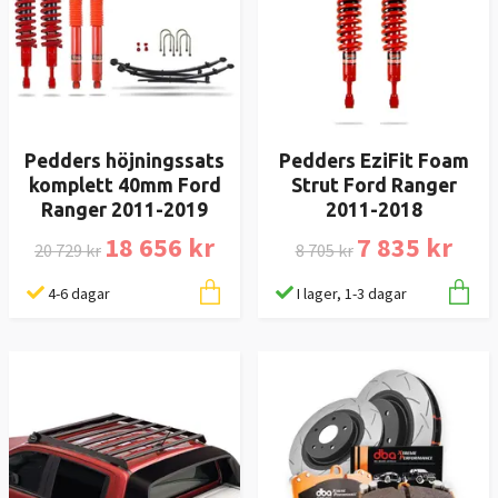
Pedders höjningssats
Pedders EziFit Foam
komplett 40mm Ford
Strut Ford Ranger
Ranger 2011-2019
2011-2018
18 656 kr
7 835 kr
20 729 kr
8 705 kr
4-6 dagar
I lager, 1-3 dagar