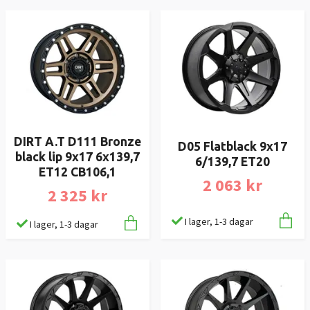
DIRT A.T D111 Bronze
D05 Flatblack 9x17
black lip 9x17 6x139,7
6/139,7 ET20
ET12 CB106,1
2 063 kr
2 325 kr
I lager, 1-3 dagar
I lager, 1-3 dagar