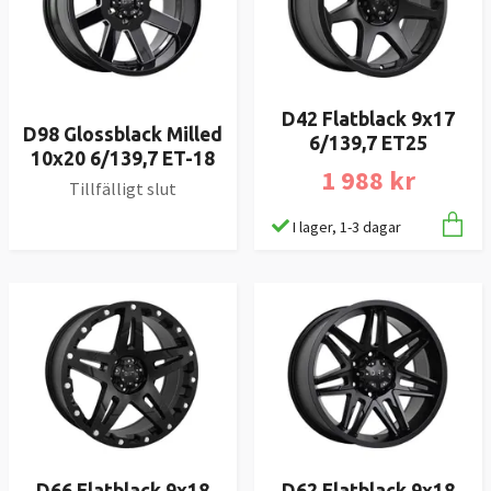
D42 Flatblack 9x17
D98 Glossblack Milled
6/139,7 ET25
10x20 6/139,7 ET-18
1 988 kr
Tillfälligt slut
I lager, 1-3 dagar
D66 Flatblack 9x18
D62 Flatblack 9x18