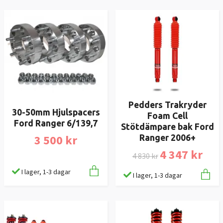
Pedders Trakryder
30-50mm Hjulspacers
Foam Cell
Ford Ranger 6/139,7
Stötdämpare bak Ford
3 500 kr
Ranger 2006+
4 347 kr
4 830 kr
I lager, 1-3 dagar
I lager, 1-3 dagar