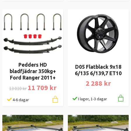
Pedders HD
D05 Flatblack 9x18
bladfjädrar 350kg+
6/135 6/139,7 ET10
Ford Ranger 2011+
2 288 kr
11 709 kr
13 010 kr
I lager, 1-3 dagar
4-6 dagar