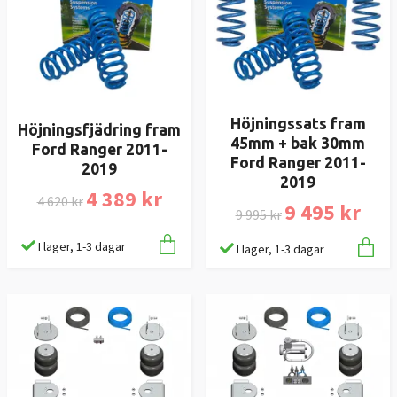
Höjningssats fram
Höjningsfjädring fram
45mm + bak 30mm
Ford Ranger 2011-
Ford Ranger 2011-
2019
2019
4 389 kr
4 620 kr
9 495 kr
9 995 kr
I lager, 1-3 dagar
I lager, 1-3 dagar