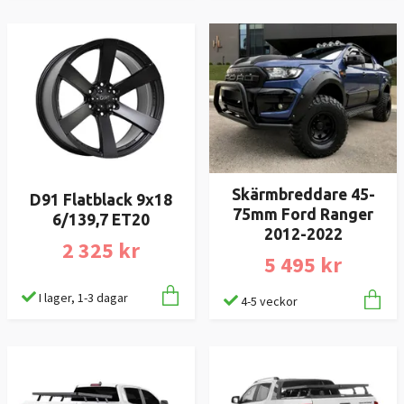
Skärmbreddare 45-
D91 Flatblack 9x18
75mm Ford Ranger
6/139,7 ET20
2012-2022
2 325 kr
5 495 kr
I lager, 1-3 dagar
4-5 veckor