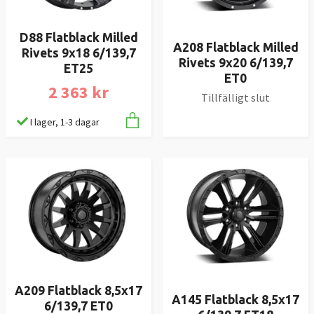
D88 Flatblack Milled
A208 Flatblack Milled
Rivets 9x18 6/139,7
Rivets 9x20 6/139,7
ET25
ET0
2 363 kr
Tillfälligt slut
I lager, 1-3 dagar
A209 Flatblack 8,5x17
A145 Flatblack 8,5x17
6/139,7 ET0