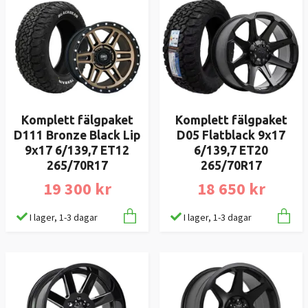
Komplett fälgpaket
Komplett fälgpaket
D111 Bronze Black Lip
D05 Flatblack 9x17
9x17 6/139,7 ET12
6/139,7 ET20
265/70R17
265/70R17
19 300 kr
18 650 kr
I lager, 1-3 dagar
I lager, 1-3 dagar