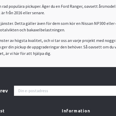
 en rad populära pickuper. Äger du en Ford Ranger, oavsett årsmodel
är från 2016 eller senare.
änster. Detta gäller även för dem som kör en Nissan NP300 eller en
totalvikten och bakaxelbelastningen.
nster av högsta kvalitet, och vi tar oss an varje projekt med nogg
om ger din pickup de uppgraderingar den behöver. Så oavsett om du 
, är vi här för att hjälpa dig.
brev
st
Information