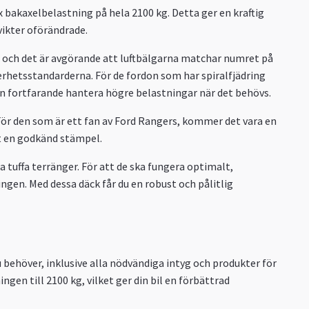
 bakaxelbelastning på hela 2100 kg. Detta ger en kraftig
vikter oförändrade.
 och det är avgörande att luftbälgarna matchar numret på
hetsstandarderna. För de fordon som har spiralfjädring
kan fortfarande hantera högre belastningar när det behövs.
 För den som är ett fan av Ford Rangers, kommer det vara en
tt en godkänd stämpel.
tuffa terränger. För att de ska fungera optimalt,
gen. Med dessa däck får du en robust och pålitlig
 behöver, inklusive alla nödvändiga intyg och produkter för
gen till 2100 kg, vilket ger din bil en förbättrad