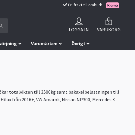
Fri frakt till ombud!
0
LOGGA IN
VARUKORG
sörjning
Varumärken
Övrigt
i ökar totalvikten till 3500kg samt bakaxelbelastningen till
ta Hilux från 2016+, VW Amarok, Nissan NP300, Mercedes X-