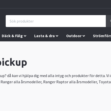
Däck & Fälg
Lasta & dra
Outdoor
Strömför
pickup
kup? då kan vi hjälpa dig med alla intyg och produkter för detta. V
ord Ranger alla årsmodeller, Ranger Raptor alla årsmodeller, Toyo