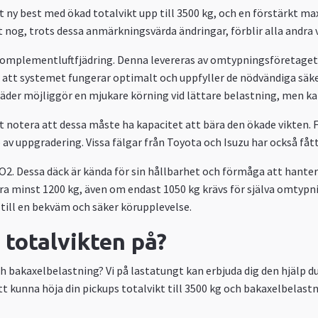
 ny best med ökad totalvikt upp till 3500 kg, och en förstärkt max
 nog, trots dessa anmärkningsvärda ändringar, förblir alla andra 
komplementluftfjädring. Denna levereras av omtypningsföretaget
tt systemet fungerar optimalt och uppfyller de nödvändiga säker
v fjäder möjliggör en mjukare körning vid lättare belastning, men 
att notera att dessa måste ha kapacitet att bära den ökade vikten.
p av uppgradering. Vissa fälgar från Toyota och Isuzu har också få
. Dessa däck är kända för sin hållbarhet och förmåga att hantera 
minst 1200 kg, även om endast 1050 kg krävs för själva omtypnin
 till en bekväm och säker körupplevelse.
 totalvikten på?
h bakaxelbelastning? Vi på lastatungt kan erbjuda dig den hjälp du
 kunna höja din pickups totalvikt till 3500 kg och bakaxelbelastnin