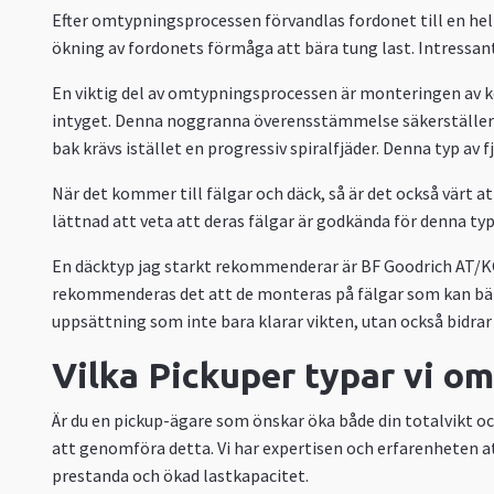
Efter omtypningsprocessen förvandlas fordonet till en helt
ökning av fordonets förmåga att bära tung last. Intressant
En viktig del av omtypningsprocessen är monteringen av 
intyget. Denna noggranna överensstämmelse säkerställer a
bak krävs istället en progressiv spiralfjäder. Denna typ a
När det kommer till fälgar och däck, så är det också värt 
lättnad att veta att deras fälgar är godkända för denna ty
En däcktyp jag starkt rekommenderar är BF Goodrich AT/KO2
rekommenderas det att de monteras på fälgar som kan bära 
uppsättning som inte bara klarar vikten, utan också bidrar
Vilka Pickuper typar vi om
Är du en pickup-ägare som önskar öka både din totalvikt oc
att genomföra detta. Vi har expertisen och erfarenheten att
prestanda och ökad lastkapacitet.