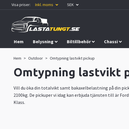
Visa priser:
Inkl. moms
SEK
Hem
Belysning
Biltillbehör
Chassi
Kampanjer
Hem
Outdoor
Omtypning lastvikt pickup
Omtypning lastvikt 
Vill du öka din totalvikt samt bakaxelbelastning på din pic
2100kg. De pickuper vi idag kan erbjuda tjänsten till är F
Klass.