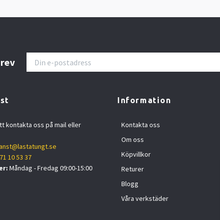
brev
st
Information
tt kontakta oss på mail eller
Kontakta oss
Om oss
anst@lastatungt.se
Köpvillkor
71 10 53 37
er:
Måndag - Fredag 09:00-15:00
Returer
Blogg
Våra verkstäder