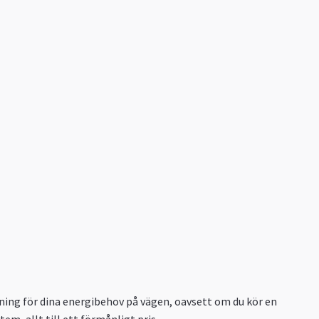
sning för dina energibehov på vägen, oavsett om du kör en
em, allt till ett förmånligt pris.