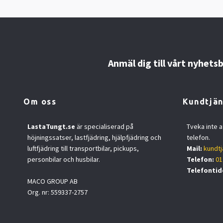
Anmäl dig till vårt nyhets
Om oss
Kundtjän
LastaTungt.se
är specialiserad på
Tveka inte a
höjningssatser, lastfjädring, hjälpfjädring och
telefon.
luftfjädring till transportbilar, pickups,
Mail:
kundtj
personbilar och husbilar.
Telefon:
01
Telefontid
MACO GROUP AB
Org. nr: 559337-2757