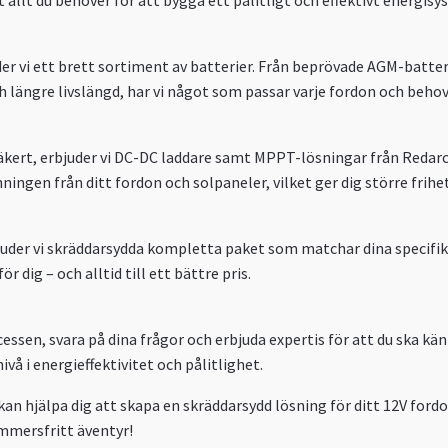
uder vi ett brett sortiment av batterier. Från beprövade AGM-batteri
 längre livslängd, har vi något som passar varje fordon och behov
 säkert, erbjuder vi DC-DC laddare samt MPPT-lösningar från Redarc
ngen från ditt fordon och solpaneler, vilket ger dig större frihet 
 erbjuder vi skräddarsydda kompletta paket som matchar dina specif
 dig – och alltid till ett bättre pris.
en, svara på dina frågor och erbjuda expertis för att du ska känna d
vå i energieffektivitet och pålitlighet.
n hjälpa dig att skapa en skräddarsydd lösning för ditt 12V fordo
ymmersfritt äventyr!