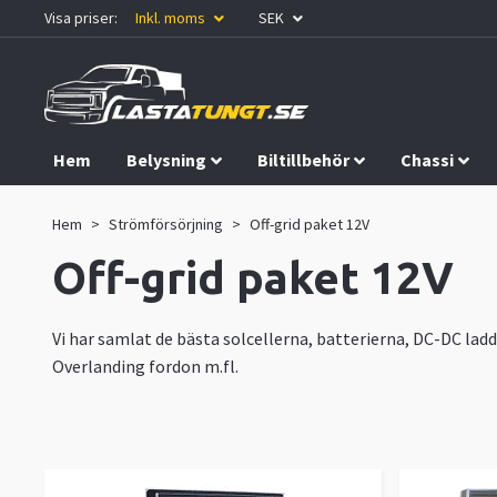
Visa priser:
Inkl. moms
SEK
Hem
Belysning
Biltillbehör
Chassi
Kampanjer
Hem
Strömförsörjning
Off-grid paket 12V
Off-grid paket 12V
Vi har samlat de bästa solcellerna, batterierna, DC-DC ladd
Overlanding fordon m.fl.