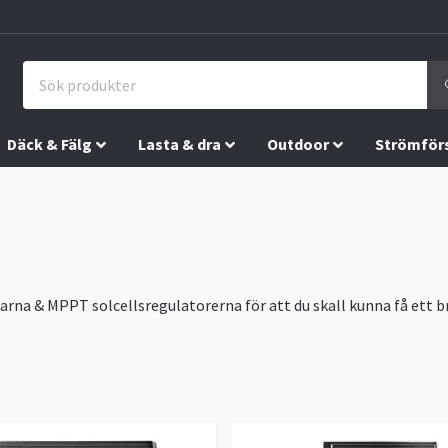
Däck & Fälg
Lasta & dra
Outdoor
Strömför
arna & MPPT solcellsregulatorerna för att du skall kunna få ett br