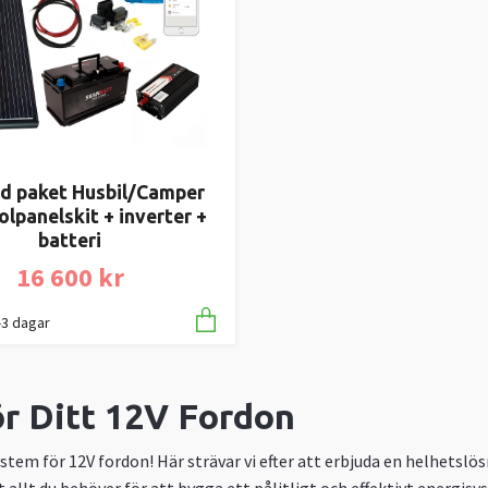
id paket Husbil/Camper
lpanelskit + inverter +
batteri
16 600 kr
1-3 dagar
r Ditt 12V Fordon
tem för 12V fordon! Här strävar vi efter att erbjuda en helhetslö
 allt du behöver för att bygga ett pålitligt och effektivt energisyst