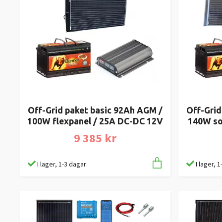
Off-Grid paket basic 92Ah AGM /
Off-Grid
100W flexpanel / 25A DC-DC 12V
140W so
9 385 kr
I lager, 1-3 dagar
I lager, 