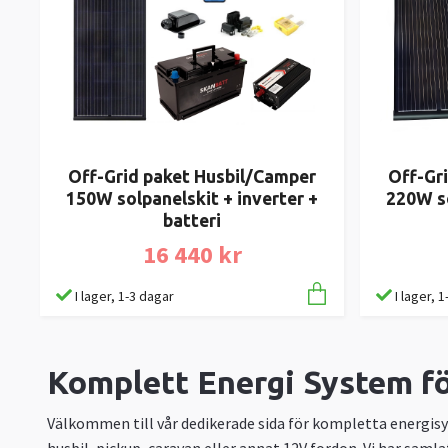
Off-Grid paket Husbil/Camper
Off-Gr
150W solpanelskit + inverter +
220W so
batteri
16 440 kr
I lager, 1-3 dagar
I lager, 
Komplett Energi System fö
Välkommen till vår dedikerade sida för kompletta energisys
husbil, pickup, caravan eller annat 12V fordon. Vi har samlat