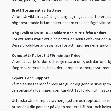
Brett Sortiment av Batterier
Vi förstår vikten av pålitlig energilagring, och därför erbj
högpresterande litiumbatterier som erbjuder lägre vikt och
Högkvalitativa DC-DC Laddare och MPPT från Redarc
För att säkerställa att dina batterier laddas effektivt och
Dessa produkter är designade för att maximera energiutvinni
Kompletta Paket till Förmånliga Priser
Vi vet att varje fordon och varje resa är unik, och därför
längre äventyrsresa, har vi det kompletta energisystemet för
Expertis och Support
Vårt erfarna team står redo att guida dig genom urvalsprocess
den optimala lösningen som tar ditt 12V fordon till nästa ni
Utforska våra kompletta energisystem och upptäck hur vi ka
priser är vi din partner på vägen mot ett hållbart och bek