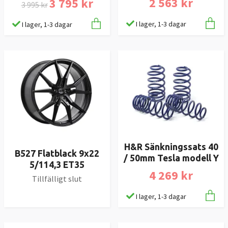
2 563 kr
3 795 kr
3 995 kr
I lager, 1-3 dagar
I lager, 1-3 dagar
H&R Sänkningssats 40
B527 Flatblack 9x22
/ 50mm Tesla modell Y
5/114,3 ET35
4 269 kr
Tillfälligt slut
I lager, 1-3 dagar