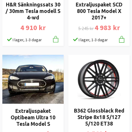
H&R Sänkningssats 30
Extraljuspaket SCD
/ 30mm Tesla modell S
800 Tesla Model X
4-wd
2017+
4 910 kr
4 983 kr
5 245 kr
I lager, 1-3 dagar
I lager, 1-3 dagar
B362 Glossblack Red
Extraljuspaket
Stripe 8x18 5/127
Optibeam Ultra 10
5/120 ET38
Tesla Model S