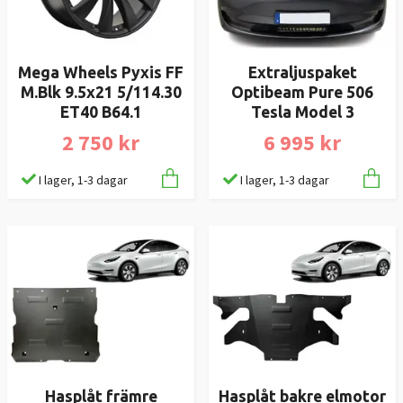
Mega Wheels Pyxis FF
Extraljuspaket
M.Blk 9.5x21 5/114.30
Optibeam Pure 506
ET40 B64.1
Tesla Model 3
2 750 kr
6 995 kr
I lager, 1-3 dagar
I lager, 1-3 dagar
Hasplåt främre
Hasplåt bakre elmotor