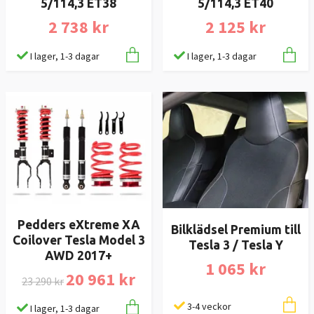
5/114,3 ET38
5/114,3 ET40
2 738 kr
2 125 kr
I lager, 1-3 dagar
I lager, 1-3 dagar
Pedders eXtreme XA
Bilklädsel Premium till
Coilover Tesla Model 3
Tesla 3 / Tesla Y
AWD 2017+
1 065 kr
20 961 kr
23 290 kr
3-4 veckor
I lager, 1-3 dagar