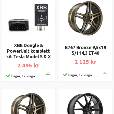
XBB Dongle &
B767 Bronze 9,5x19
PowerUnit komplett
5/114,3 ET40
kit Tesla Model S & X
2 125 kr
2 495 kr
I lager, 1-3 dagar
I lager, 1-3 dagar