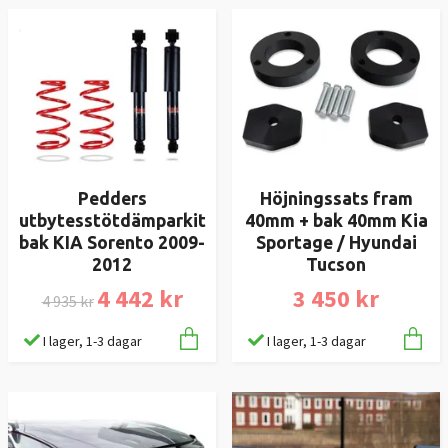
Pedders
Höjningssats fram
utbytesstötdämparkit
40mm + bak 40mm Kia
bak KIA Sorento 2009-
Sportage / Hyundai
2012
Tucson
4 442 kr
3 450 kr
4 935 kr
I lager, 1-3 dagar
I lager, 1-3 dagar