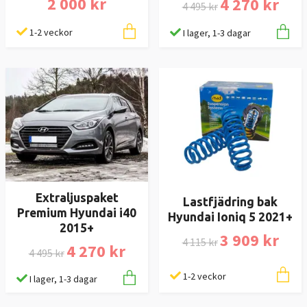
2 000 kr
4 270 kr
4 495 kr
1-2 veckor
I lager, 1-3 dagar
Extraljuspaket
Lastfjädring bak
Premium Hyundai i40
Hyundai Ioniq 5 2021+
2015+
3 909 kr
4 115 kr
4 270 kr
4 495 kr
1-2 veckor
I lager, 1-3 dagar