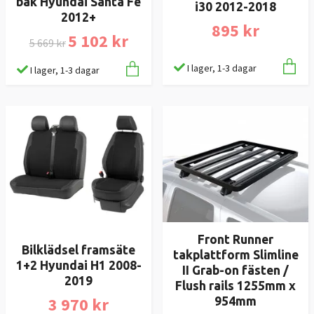
bak Hyundai Santa Fe
i30 2012-2018
2012+
895 kr
5 102 kr
5 669 kr
I lager, 1-3 dagar
I lager, 1-3 dagar
Front Runner
Bilklädsel framsäte
takplattform Slimline
1+2 Hyundai H1 2008-
II Grab-on fästen /
2019
Flush rails 1255mm x
3 970 kr
954mm