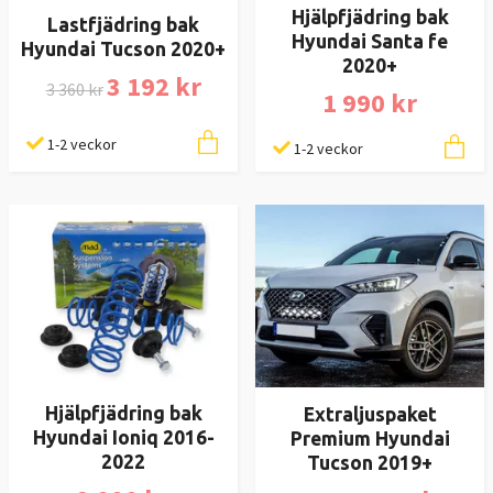
Hjälpfjädring bak
Lastfjädring bak
Hyundai Santa fe
Hyundai Tucson 2020+
2020+
3 192 kr
3 360 kr
1 990 kr
1-2 veckor
1-2 veckor
Hjälpfjädring bak
Extraljuspaket
Hyundai Ioniq 2016-
Premium Hyundai
2022
Tucson 2019+