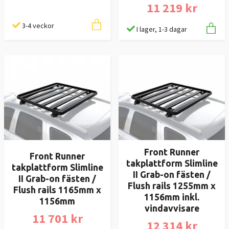
11 219 kr
3-4 veckor
I lager, 1-3 dagar
Front Runner
Front Runner
takplattform Slimline
takplattform Slimline
II Grab-on fästen /
II Grab-on fästen /
Flush rails 1255mm x
Flush rails 1165mm x
1156mm inkl.
1156mm
vindavvisare
11 701 kr
12 314 kr