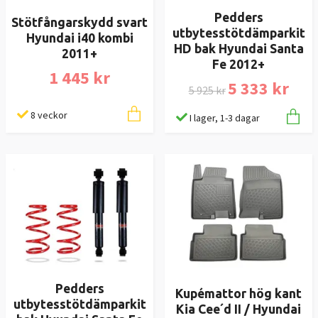
Pedders
Stötfångarskydd svart
utbytesstötdämparkit
Hyundai i40 kombi
HD bak Hyundai Santa
2011+
Fe 2012+
1 445 kr
5 333 kr
5 925 kr
8 veckor
I lager, 1-3 dagar
Pedders
Kupémattor hög kant
utbytesstötdämparkit
Kia Cee´d II / Hyundai