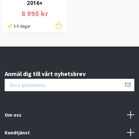
2016+
8 995 kr
3-5 dagar
Anmäl dig till vårt nyhetsbrev
Om oss
Kundtjänst