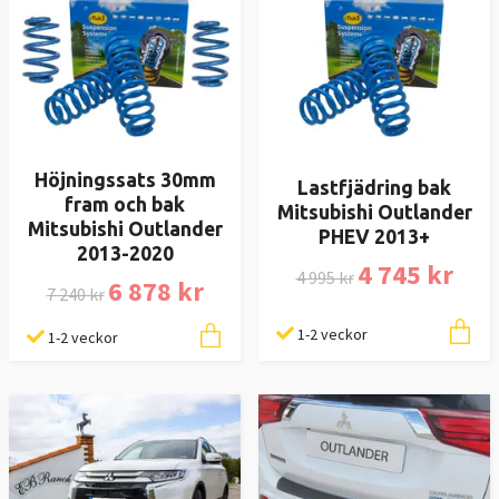
Höjningssats 30mm
Lastfjädring bak
fram och bak
Mitsubishi Outlander
Mitsubishi Outlander
PHEV 2013+
2013-2020
4 745 kr
4 995 kr
6 878 kr
7 240 kr
1-2 veckor
1-2 veckor