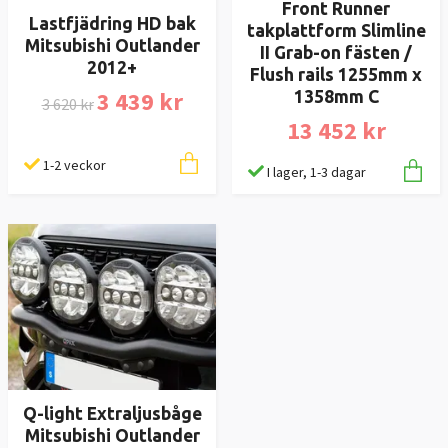
Front Runner
Lastfjädring HD bak
takplattform Slimline
Mitsubishi Outlander
II Grab-on fästen /
2012+
Flush rails 1255mm x
3 439 kr
1358mm C
3 620 kr
13 452 kr
1-2 veckor
I lager, 1-3 dagar
Q-light Extraljusbåge
Mitsubishi Outlander