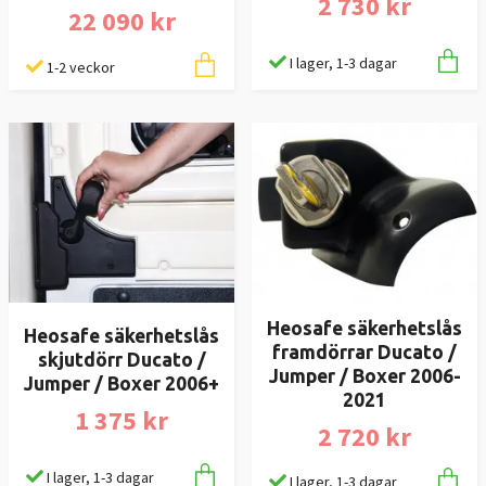
2 730 kr
22 090 kr
I lager, 1-3 dagar
1-2 veckor
Heosafe säkerhetslås
Heosafe säkerhetslås
framdörrar Ducato /
skjutdörr Ducato /
Jumper / Boxer 2006-
Jumper / Boxer 2006+
2021
1 375 kr
2 720 kr
I lager, 1-3 dagar
I lager, 1-3 dagar