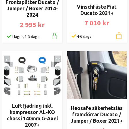
Frontsplitter Ducato /
Vinschfäste Fiat
Jumper / Boxer 2014-
Ducato 2021+
2024
7 010 kr
2 995 kr
4-6 dagar
I lager, 1-3 dagar
Luftfjädring inkl.
Heosafe säkerhetslås
kompressor AL-KO
framdörrar Ducato /
chassi 140mm G-Axel
Jumper / Boxer 2021+
2007+