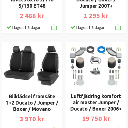
5/130 ET48
Jumper 2007+
2 488 kr
1 295 kr
I lager, 1-3 dagar
I lager, 1-3 dagar
Luftfjädring komfort
Bilklädsel framsäte
air master Jumper /
1+2 Ducato / Jumper /
Ducato / Boxer 2006+
Boxer / Movano
19 750 kr
3 970 kr