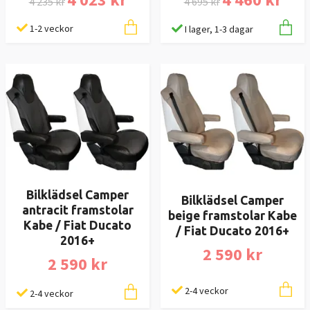
4 235 kr
4 695 kr
1-2 veckor
I lager, 1-3 dagar
Bilklädsel Camper
Bilklädsel Camper
antracit framstolar
beige framstolar Kabe
Kabe / Fiat Ducato
/ Fiat Ducato 2016+
2016+
2 590 kr
2 590 kr
2-4 veckor
2-4 veckor