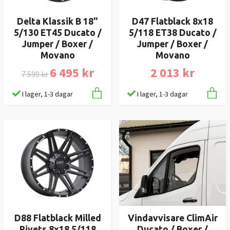
Delta Klassik B 18"
D47 Flatblack 8x18
5/130 ET45 Ducato /
5/118 ET38 Ducato /
Jumper / Boxer /
Jumper / Boxer /
Movano
Movano
6 495 kr
2 013 kr
7 590 kr
I lager, 1-3 dagar
I lager, 1-3 dagar
D88 Flatblack Milled
Vindavvisare ClimAir
Rivets 8x18 5/118
Ducato / Boxer /