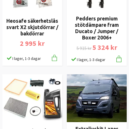
Pedders premium
Heosafe säkerhetslås
stötdämpare fram
svart X2 skjutdörrar /
Ducato / Jumper /
bakdörrar
Boxer 2006+
2 995 kr
5 324 kr
5 915 kr
I lager, 1-3 dagar
I lager, 1-3 dagar
Extraljuskit Lazer