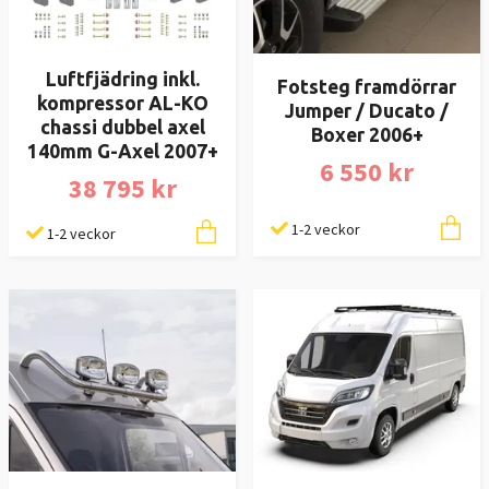
Luftfjädring inkl.
Fotsteg framdörrar
kompressor AL-KO
Jumper / Ducato /
chassi dubbel axel
Boxer 2006+
140mm G-Axel 2007+
6 550 kr
38 795 kr
1-2 veckor
1-2 veckor