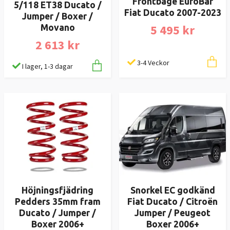
Frontbåge EuroBar
5/118 ET38 Ducato /
Fiat Ducato 2007-2023
Jumper / Boxer /
5 495 kr
Movano
2 613 kr
3-4 Veckor
I lager, 1-3 dagar
Höjningsfjädring
Snorkel EC godkänd
Pedders 35mm fram
Fiat Ducato / Citroën
Ducato / Jumper /
Jumper / Peugeot
Boxer 2006+
Boxer 2006+