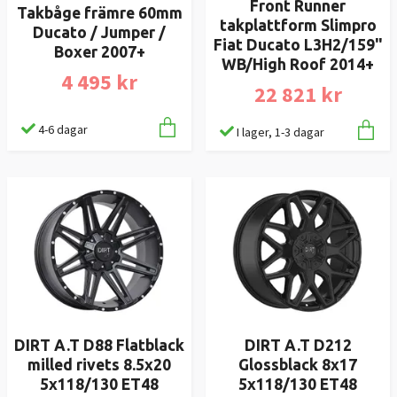
Front Runner
Takbåge främre 60mm
takplattform Slimpro
Ducato / Jumper /
Fiat Ducato L3H2/159"
Boxer 2007+
WB/High Roof 2014+
4 495 kr
22 821 kr
4-6 dagar
I lager, 1-3 dagar
DIRT A.T D88 Flatblack
DIRT A.T D212
milled rivets 8.5x20
Glossblack 8x17
5x118/130 ET48
5x118/130 ET48