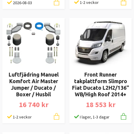
1-2 veckor
2026-08-03
Luftfjädring Manuel
Front Runner
Komfort Air Master
takplattform Slimpro
Jumper / Ducato /
Fiat Ducato L2H2/136"
Boxer / Husbil
WB/High Roof 2014+
16 740 kr
18 553 kr
1-2 veckor
I lager, 1-3 dagar