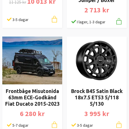
10 013 kr
Jumper / Boxer
11 125 kr
2 713 kr
3-5 dagar
I lager, 1-3 dagar
Frontbåge Misutonida
Brock B45 Satin Black
63mm ECE-Godkänd
18x7.5 ET53 5/118
Fiat Ducato 2015-2023
5/130
6 280 kr
3 995 kr
5-7 dagar
3-5 dagar