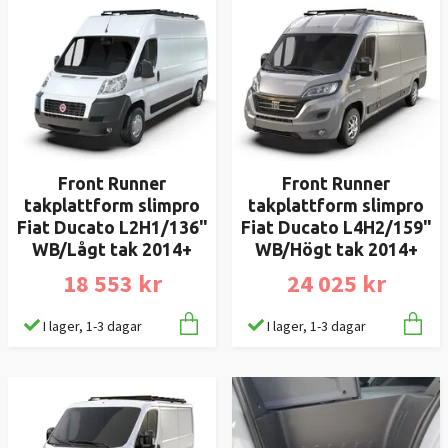
Front Runner
Front Runner
takplattform slimpro
takplattform slimpro
Fiat Ducato L2H1/136"
Fiat Ducato L4H2/159"
WB/Lågt tak 2014+
WB/Högt tak 2014+
18 553 kr
24 025 kr
I lager, 1-3 dagar
I lager, 1-3 dagar