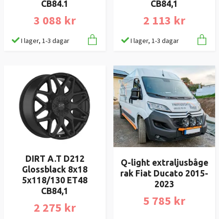
CB84.1
CB84,1
3 088 kr
2 113 kr
I lager, 1-3 dagar
I lager, 1-3 dagar
DIRT A.T D212
Q-light extraljusbåge
Glossblack 8x18
rak Fiat Ducato 2015-
5x118/130 ET48
2023
CB84,1
5 785 kr
2 275 kr