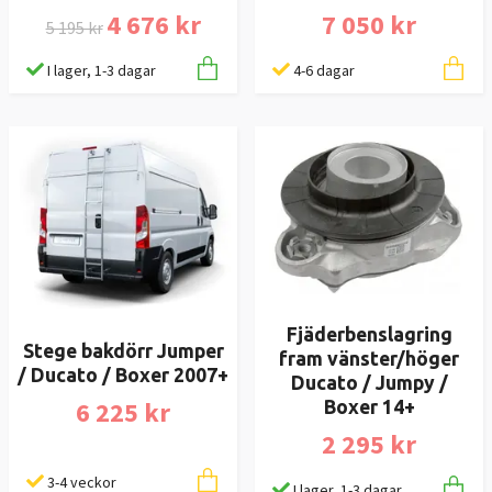
4 676 kr
7 050 kr
5 195 kr
I lager, 1-3 dagar
4-6 dagar
Fjäderbenslagring
Stege bakdörr Jumper
fram vänster/höger
/ Ducato / Boxer 2007+
Ducato / Jumpy /
6 225 kr
Boxer 14+
2 295 kr
3-4 veckor
I lager, 1-3 dagar