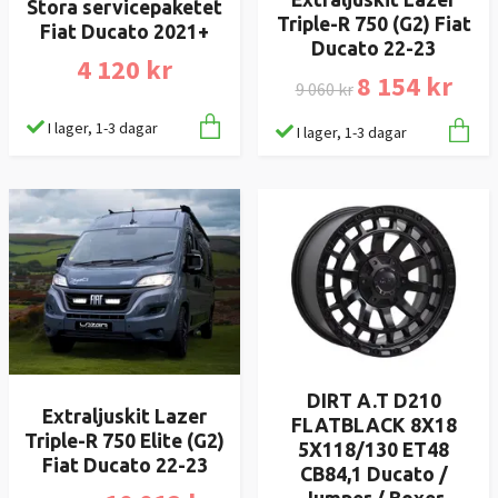
Stora servicepaketet
Triple-R 750 (G2) Fiat
Fiat Ducato 2021+
Ducato 22-23
4 120 kr
8 154 kr
9 060 kr
I lager, 1-3 dagar
I lager, 1-3 dagar
DIRT A.T D210
Extraljuskit Lazer
FLATBLACK 8X18
Triple-R 750 Elite (G2)
5X118/130 ET48
Fiat Ducato 22-23
CB84,1 Ducato /