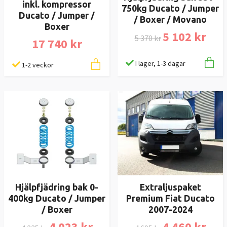
inkl. kompressor
750kg Ducato / Jumper
Ducato / Jumper /
/ Boxer / Movano
Boxer
5 102 kr
5 370 kr
17 740 kr
I lager, 1-3 dagar
1-2 veckor
Hjälpfjädring bak 0-
Extraljuspaket
400kg Ducato / Jumper
Premium Fiat Ducato
/ Boxer
2007-2024
4 023 kr
4 460 kr