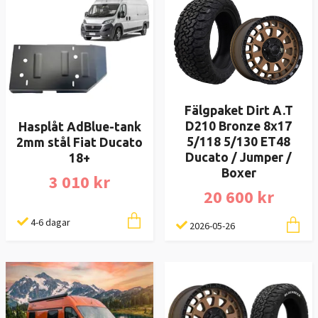
Fälgpaket Dirt A.T
D210 Bronze 8x17
Hasplåt AdBlue-tank
5/118 5/130 ET48
2mm stål Fiat Ducato
Ducato / Jumper /
18+
Boxer
3 010 kr
20 600 kr
4-6 dagar
2026-05-26