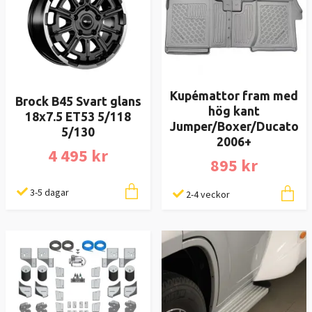
Kupémattor fram med
Brock B45 Svart glans
hög kant
18x7.5 ET53 5/118
Jumper/Boxer/Ducato
5/130
2006+
4 495 kr
895 kr
3-5 dagar
2-4 veckor