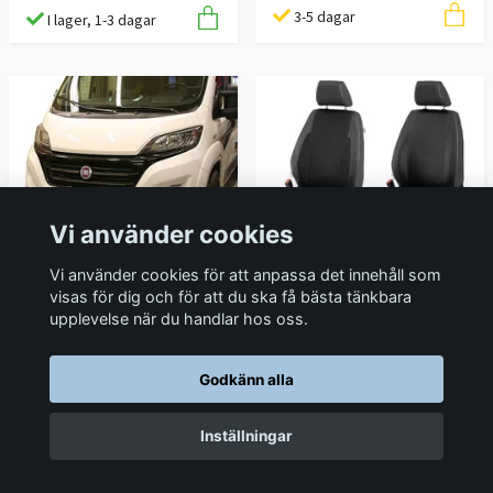
3-5 dagar
I lager, 1-3 dagar
Vi använder cookies
Vi använder cookies för att anpassa det innehåll som
Bilklädsel framsäte
Q-light extraljusbåge
visas för dig och för att du ska få bästa tänkbara
1+1 Proace / Movano /
LED-ramp Fiat Ducato
upplevelse när du handlar hos oss.
Boxer / Jumper /
2015-2023
Ducato
5 095 kr
Godkänn alla
3 175 kr
3-5 dagar
Inställningar
3-4 veckor