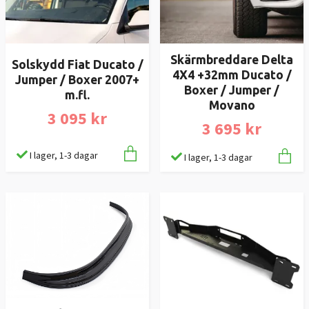
Skärmbreddare Delta
Solskydd Fiat Ducato /
4X4 +32mm Ducato /
Jumper / Boxer 2007+
Boxer / Jumper /
m.fl.
Movano
3 095 kr
3 695 kr
I lager, 1-3 dagar
I lager, 1-3 dagar