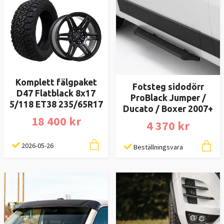
Komplett fälgpaket
Fotsteg sidodörr
D47 Flatblack 8x17
ProBlack Jumper /
5/118 ET38 235/65R17
Ducato / Boxer 2007+
18 400 kr
4 370 kr
2026-05-26
Beställningsvara