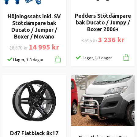
Pedders Stötdämpare
Höjningssats inkl. SV
bak Ducato / Jumpy /
Stötdämpare bak
Boxer 2006+
Ducato / Jumper /
Boxer / Movano
3 236 kr
3 595 kr
14 995 kr
18 870 kr
I lager, 1-3 dagar
I lager, 1-3 dagar
D47 Flatblack 8x17