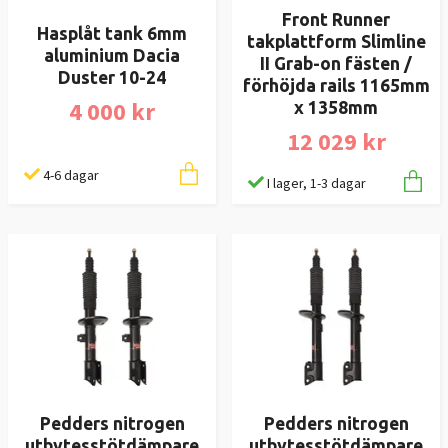
Front Runner
Hasplåt tank 6mm
takplattform Slimline
aluminium Dacia
II Grab-on fästen /
Duster 10-24
förhöjda rails 1165mm
4 000 kr
x 1358mm
12 029 kr
4-6 dagar
I lager, 1-3 dagar
Pedders nitrogen
Pedders nitrogen
utbytesstötdämpare
utbytesstötdämpare