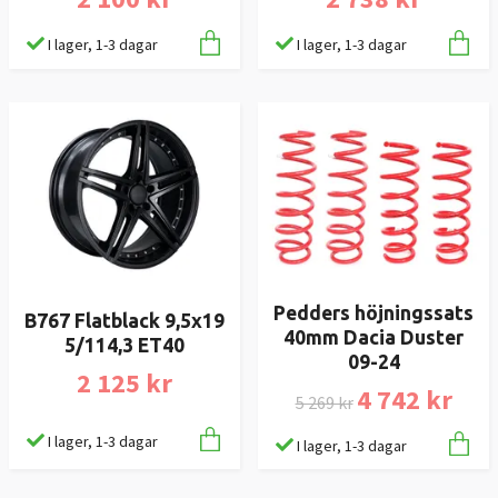
I lager, 1-3 dagar
I lager, 1-3 dagar
Pedders höjningssats
B767 Flatblack 9,5x19
40mm Dacia Duster
5/114,3 ET40
09-24
2 125 kr
4 742 kr
5 269 kr
I lager, 1-3 dagar
I lager, 1-3 dagar