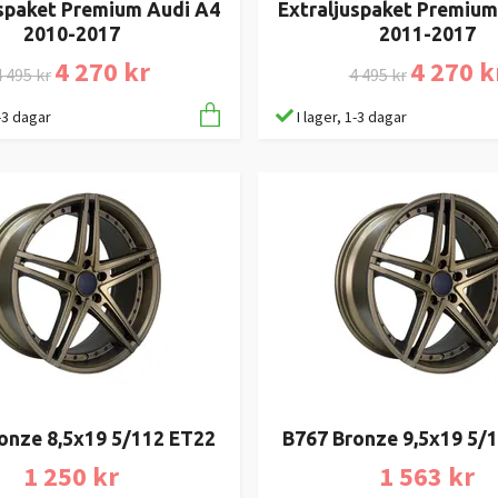
uspaket Premium Audi A4
Extraljuspaket Premium
2010-2017
2011-2017
4 270 kr
4 270 k
 495 kr
4 495 kr
1-3 dagar
I lager, 1-3 dagar
onze 8,5x19 5/112 ET22
B767 Bronze 9,5x19 5/
1 250 kr
1 563 kr