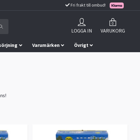
Fri frakt till ombud!
0
LOGGA IN
VARUKORG
sörjning
Varumärken
Övrigt
ns!