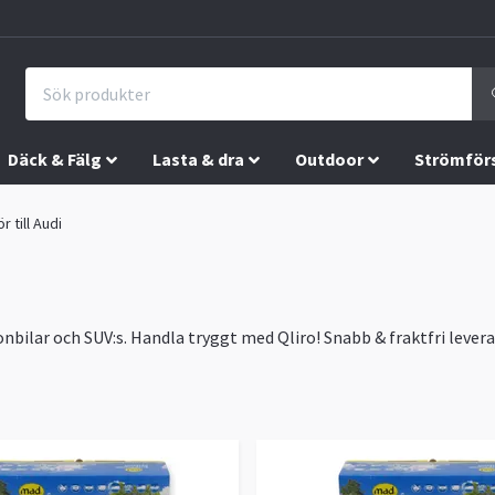
Däck & Fälg
Lasta & dra
Outdoor
Strömför
r till Audi
onbilar och SUV:s. Handla tryggt med Qliro! Snabb & fraktfri levera