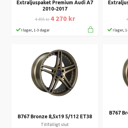
Extraljuspaket Premium Audi A7
Extralj
2010-2017
4 270 kr
4 495 kr
4
I lager, 1-3 dagar
I lager, 
B767 Br
B767 Bronze 8,5x19 5/112 ET38
Tillfälligt slut