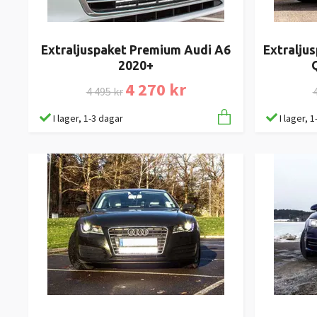
Extraljuspaket Premium Audi A6
Extralju
2020+
4 270 kr
4 495 kr
4
I lager, 1-3 dagar
I lager, 