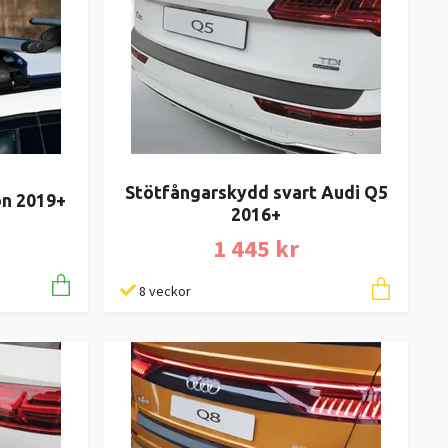
Stötfångarskydd svart Audi Q5
on 2019+
2016+
1 445 kr
8 veckor