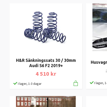
H&R Sänkningssats 30 / 30mm
Husvagn
Audi S6 F2 2019+
2
4 510 kr
I lager, 
I lager, 1-3 dagar