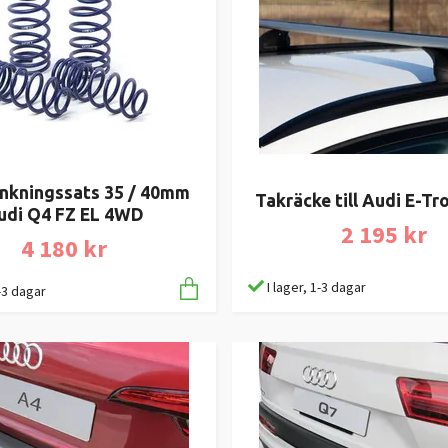
nkningssats 35 / 40mm
Takräcke till Audi E-Tr
udi Q4 FZ EL 4WD
2 195 kr
4 180 kr
I lager, 1-3 dagar
1-3 dagar