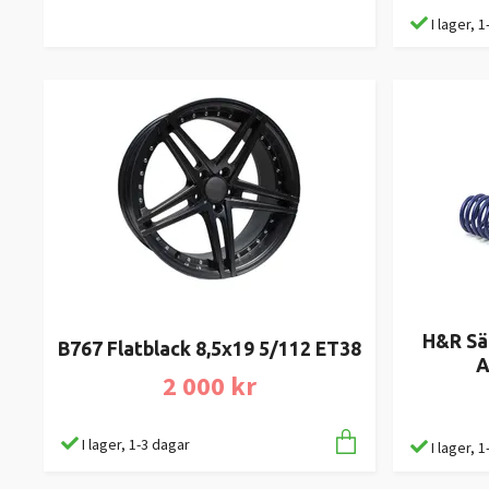
I lager, 
H&R Sä
B767 Flatblack 8,5x19 5/112 ET38
A
2 000 kr
I lager, 1-3 dagar
I lager, 