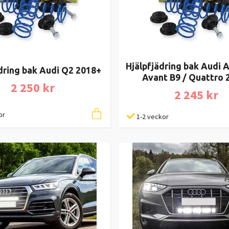
Hjälpfjädring bak Audi A
dring bak Audi Q2 2018+
Avant B9 / Quattro 
2 250 kr
2 245 kr
or
1-2 veckor