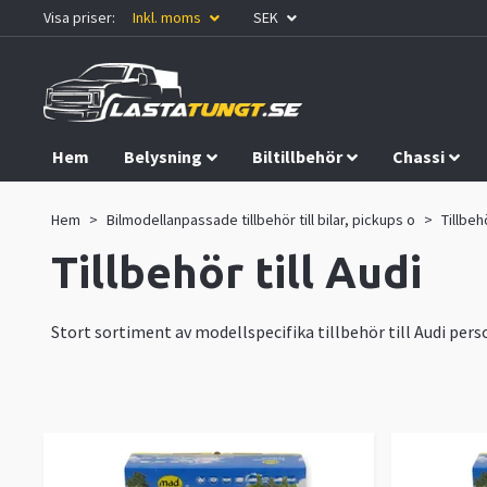
Visa priser:
Inkl. moms
SEK
Hem
Belysning
Biltillbehör
Chassi
Kampanjer
Hem
Bilmodellanpassade tillbehör till bilar, pickups o
Tillbehö
Tillbehör till Audi
Stort sortiment av modellspecifika tillbehör till Audi pers