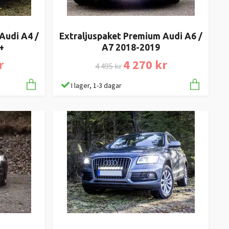
Audi A4 /
Extraljuspaket Premium Audi A6 /
+
A7 2018-2019
r
4 270 kr
4 495 kr
I lager, 1-3 dagar