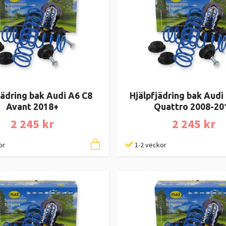
jädring bak Audi A6 C8
Hjälpfjädring bak Audi
Avant 2018+
Quattro 2008-20
2 245 kr
2 245 kr
or
1-2 veckor