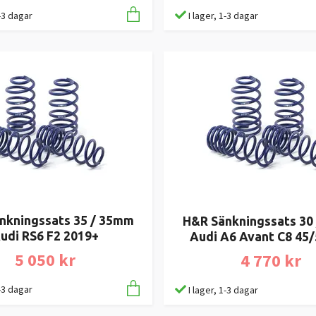
1-3 dagar
I lager, 1-3 dagar
nkningssats 35 / 35mm
H&R Sänkningssats 30
udi RS6 F2 2019+
Audi A6 Avant C8 45/
5 050 kr
4 770 kr
1-3 dagar
I lager, 1-3 dagar