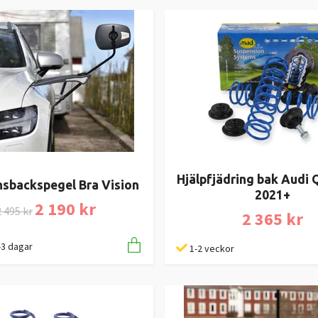
Hjälpfjädring bak Audi 
sbackspegel Bra Vision
2021+
2 190 kr
 495 kr
2 365 kr
1-3 dagar
1-2 veckor