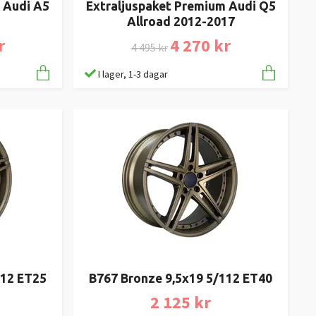
 Audi A5
Extraljuspaket Premium Audi Q5
Allroad 2012-2017
r
4 270 kr
4 495 kr
I lager, 1-3 dagar
112 ET25
B767 Bronze 9,5x19 5/112 ET40
2 125 kr