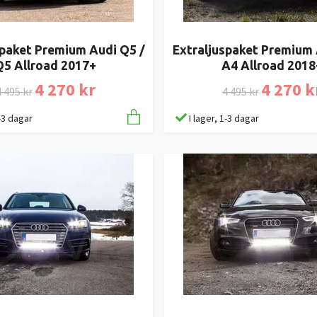
spaket Premium Audi Q5 /
Extraljuspaket Premium 
Q5 Allroad 2017+
A4 Allroad 2018
4 270 kr
4 270 k
 495 kr
4 495 kr
1-3 dagar
I lager, 1-3 dagar