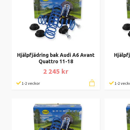
Hjälpfjädring bak Audi A6 Avant
Hjälpf
Quattro 11-18
2 245 kr
1-2 veckor
1-2 veck