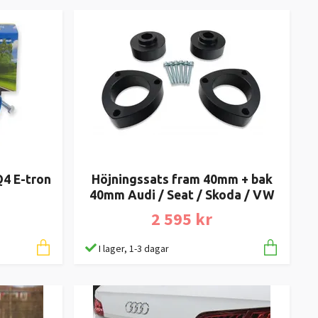
Q4 E-tron
Höjningssats fram 40mm + bak
40mm Audi / Seat / Skoda / VW
2 595 kr
I lager, 1-3 dagar