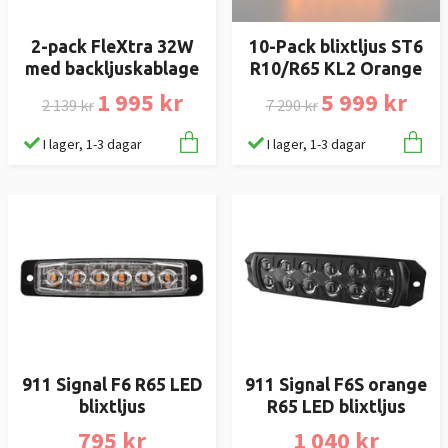
2-pack FleXtra 32W
10-Pack blixtljus ST6
med backljuskablage
R10/R65 KL2 Orange
1 995 kr
5 999 kr
2 139 kr
7 290 kr
I lager, 1-3 dagar
I lager, 1-3 dagar
911 Signal F6 R65 LED
911 Signal F6S orange
blixtljus
R65 LED blixtljus
795 kr
1 040 kr