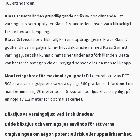
R65-standarden.
Klass 1:
Detta är den grundläggande nivån av godkännande. Ett
varningsljus som uppfyller Klass 1-standarden anses vara tillräckligt
för de flesta tillämpningar.
Klass 2:
I vissa specifika fall, kan en uppdragsgivare kräva Klass 2-
godkända varningsljus. En av huvudskillnaderna med Klass 2 är att
varningsljuset ska kunna dimmas ner under nattförhållanden. Detta
kan hanteras antingen via en inbyggd sensor eller en manuell knapp.
Monteringskrav för maximal synlighet:
Ett centralt krav av ECE
R65 är att varningsljuset ska vara synligt 360 grader runt fordonet när
man befinner sig 20 meter bort. Dessutom bör ljuset vara synligt på
en höjd av 1,2 meter för optimal säkerhet.
Blixtljus vs Varningsljus: Vad är skillnaden?
Både
blixtljus
och
varningsljus
används för att varna
omgivningen om någon potentiell risk eller uppmärksamhet.