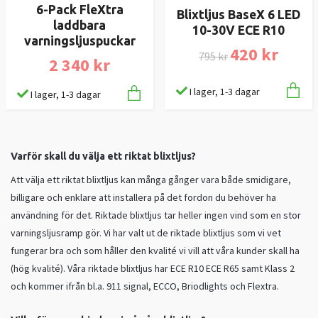
6-Pack FleXtra
Blixtljus BaseX 6 LED
laddbara
10-30V ECE R10
varningsljuspuckar
420 kr
795 kr
2 340 kr
I lager, 1-3 dagar
I lager, 1-3 dagar
Varför skall du välja ett riktat blixtljus?
Att välja ett riktat blixtljus kan många gånger vara både smidigare,
billigare och enklare att installera på det fordon du behöver ha
användning för det. Riktade blixtljus tar heller ingen vind som en stor
varningsljusramp gör. Vi har valt ut de riktade blixtljus som vi vet
fungerar bra och som håller den kvalité vi vill att våra kunder skall ha
(hög kvalité). Våra riktade blixtljus har ECE R10 ECE R65 samt Klass 2
och kommer ifrån bl.a. 911 signal, ECCO, Briodlights och Flextra.