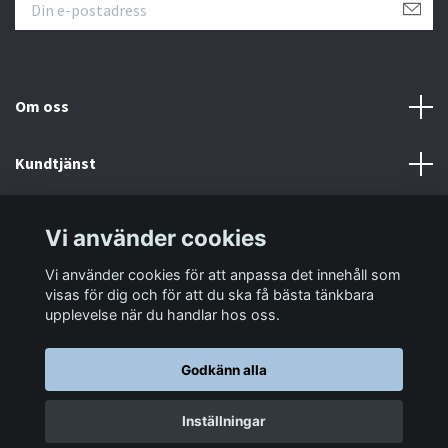
Om oss
Kundtjänst
Information
Vi använder cookies
Vi använder cookies för att anpassa det innehåll som
Sociala medier
visas för dig och för att du ska få bästa tänkbara
upplevelse när du handlar hos oss.
Godkänn alla
© 2026 LastaTungt.se
Inställningar