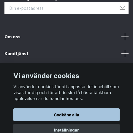
Om oss
Kundtjänst
Information
Vi använder cookies
Vi använder cookies för att anpassa det innehåll som
Sociala medier
visas för dig och för att du ska få bästa tänkbara
upplevelse när du handlar hos oss.
Godkänn alla
© 2026 LastaTungt.se
Inställningar