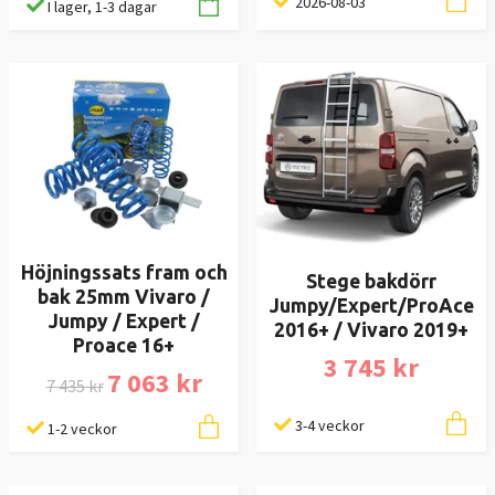
2026-08-03
I lager, 1-3 dagar
Höjningssats fram och
Stege bakdörr
bak 25mm Vivaro /
Jumpy/Expert/ProAce
Jumpy / Expert /
2016+ / Vivaro 2019+
Proace 16+
3 745 kr
7 063 kr
7 435 kr
3-4 veckor
1-2 veckor