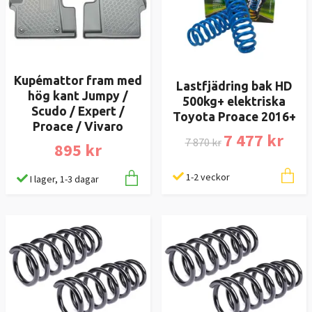
Kupémattor fram med
Lastfjädring bak HD
hög kant Jumpy /
500kg+ elektriska
Scudo / Expert /
Toyota Proace 2016+
Proace / Vivaro
7 477 kr
7 870 kr
895 kr
1-2 veckor
I lager, 1-3 dagar