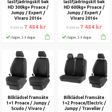
lastfjädringskit bak
lastfjädringskit bak
HD 300kg+ Proace /
HD 600kg+ Proace /
Jumpy / Expert /
Jumpy / Expert /
Vivaro 2016+
Vivaro 2016+
7 484 kr
7 484 kr
8 315 kr
8 315 kr
I lager, 1-3 dagar
I lager, 1-3 dagar
Bilklädsel framsäte
Bilklädsel framsäte
1+1 Proace / Jumpy /
1+2 Proace/Electric /
Scudo / Vivaro /
Jumpy / Traveller /