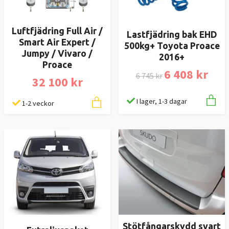
Luftfjädring Full Air /
Lastfjädring bak EHD
Smart Air Expert /
500kg+ Toyota Proace
Jumpy / Vivaro /
2016+
Proace
6 408 kr
6 745 kr
32 100 kr
I lager, 1-3 dagar
1-2 veckor
Stötfångarskydd svart