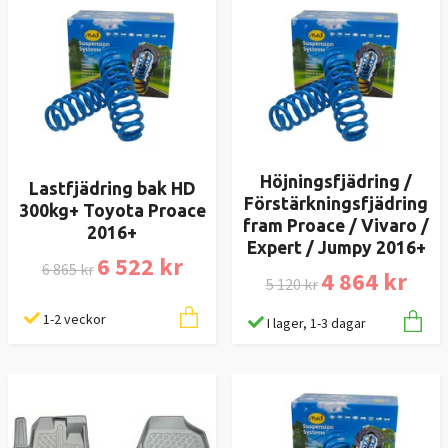
Höjningsfjädring /
Lastfjädring bak HD
Förstärkningsfjädring
300kg+ Toyota Proace
fram Proace / Vivaro /
2016+
Expert / Jumpy 2016+
6 522 kr
6 865 kr
4 864 kr
5 120 kr
1-2 veckor
I lager, 1-3 dagar