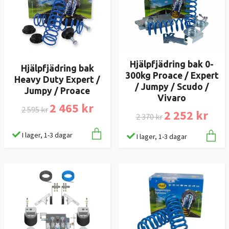
Hjälpfjädring bak 0-
Hjälpfjädring bak
300kg Proace / Expert
Heavy Duty Expert /
/ Jumpy / Scudo /
Jumpy / Proace
Vivaro
2 465 kr
2 595 kr
2 252 kr
2 370 kr
I lager, 1-3 dagar
I lager, 1-3 dagar