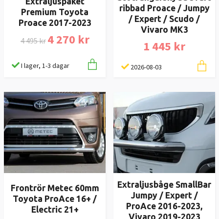
Extraljuspaket
ribbad Proace / Jumpy
Premium Toyota
/ Expert / Scudo /
Proace 2017-2023
Vivaro MK3
4 270 kr
4 495 kr
1 445 kr
I lager, 1-3 dagar
2026-08-03
Extraljusbåge SmallBar
Frontrör Metec 60mm
Jumpy / Expert /
Toyota ProAce 16+ /
ProAce 2016-2023,
Electric 21+
Vivaro 2019-2023