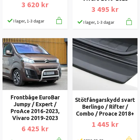
3 620 kr
3 495 kr
I lager, 1-3 dagar
I lager, 1-3 dagar
Frontbåge EuroBar
Stötfångarskydd svart
Jumpy / Expert /
Berlingo / Rifter /
ProAce 2016-2023,
Combo / Proace 2018+
Vivaro 2019-2023
1 445 kr
6 425 kr