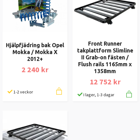
Front Runner
Hjälpfjädring bak Opel
takplattform Slimline
Mokka / Mokka X
II Grab-on fästen /
2012+
Flush rails 1165mm x
2 240 kr
1358mm
12 752 kr
1-2 veckor
I lager, 1-3 dagar